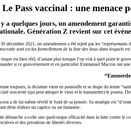
Le Pass vaccinal : une menace p
l y a quelques jours, un amendement garantis
ationale. Génération Z revient sur cet événe
 30 décembre 2021, un amendement a été rejeté par les “représentants du 
mocratie sont exclus formellement de la liste des lieux dans lesquels es
risque est bien réel, d’autant plus lorsque l’on voit à quel point le gouve
mander si ce gouvernement et en particulier Emmanuel Macron ont une li
“Emmerder”
me toujours, la dictature vient en pantoufle et se drape du terme “sanita
ciné non-testé (qui peut attraper le virus et le transmettre) le pourra. 
cron a de lui-même révélé le fond de sa pensée. Sa stratégie est “d’em
fant désir réaliser un caprice ou un fantasme.
tte démarche a-t-elle une quelconque efficacité dans la lutte contre le 
rcitives et des privations de libertés diverses.