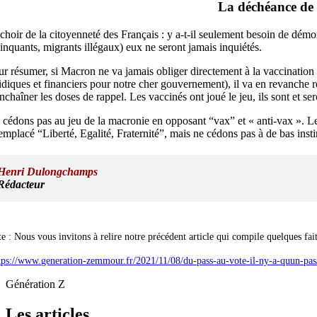
La déchéance de 
hoir de la citoyenneté des Français : y a-t-il seulement besoin de démon
inquants, migrants illégaux) eux ne seront jamais inquiétés.
ur résumer, si Macron ne va jamais obliger directement à la vaccination 
ridiques et financiers pour notre cher gouvernement), il va en revanche 
enchaîner les doses de rappel. Les vaccinés ont joué le jeu, ils sont et
 cédons pas au jeu de la macronie en opposant “vax” et « anti-vax ». Le
emplacé “Liberté, Egalité, Fraternité”, mais ne cédons pas à de bas inst
Henri Dulongchamps
Rédacteur
te :
Nous vous invitons à relire notre précédent article qui compile quelques faits
tps://www.generation-zemmour.fr/2021/11/08/du-pass-au-vote-il-ny-a-quun-pas
Génération Z
Les articles