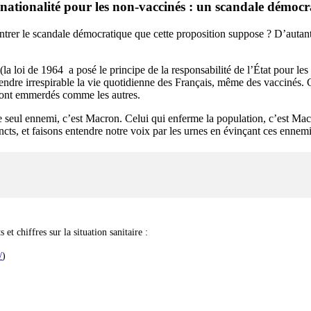
nationalité pour les non-vaccinés : un scandale démocra
trer le scandale démocratique que cette proposition suppose ? D’autant pl
(la loi de 1964 a posé le principe de la responsabilité de l’État pour 
rendre irrespirable la vie quotidienne des Français, même des vaccinés.
 seront emmerdés comme les autres.
 seul ennemi, c’est Macron. Celui qui enferme la population, c’est Mac
incts, et faisons entendre notre voix par les urnes en évinçant ces ennem
 et chiffres sur la situation sanitaire :
/
)