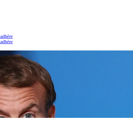
'adhère
'adhère