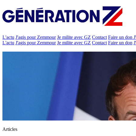
L'actu
J'agis pour Zemmour
Je milite avec GZ
Contact
Faire un don
J
L'actu
J'agis pour Zemmour
Je milite avec GZ
Contact
Faire un don
J
Articles