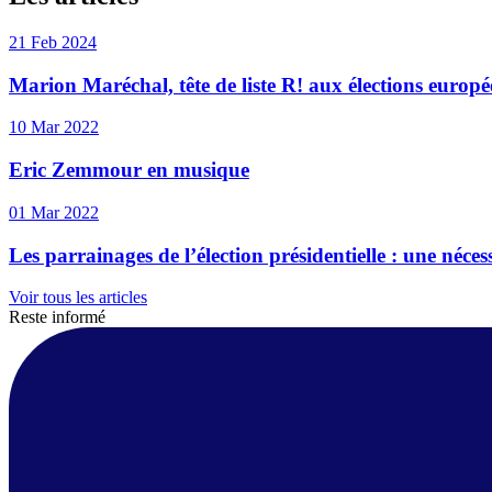
21 Feb 2024
Marion Maréchal, tête de liste R! aux élections europé
10 Mar 2022
Eric Zemmour en musique
01 Mar 2022
Les parrainages de l’élection présidentielle : une néce
Voir tous les articles
Reste informé