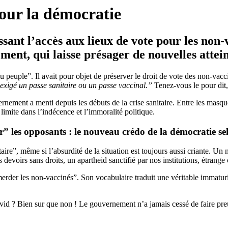
our la démocratie
sant l’accès aux lieux de vote pour les non-
ment, qui laisse présager de nouvelles attei
peuple”. Il avait pour objet de préserver le droit de vote des non-vacci
t exigé un passe sanitaire ou un passe vaccinal.”
Tenez-vous le pour dit,
rnement a menti depuis les débuts de la crise sanitaire. Entre les masques,
mite dans l’indécence et l’immoralité politique.
 les opposants : le nouveau crédo de la démocratie s
ire”, même si l’absurdité de la situation est toujours aussi criante. Un 
Des devoirs sans droits, un apartheid sanctifié par nos institutions, étra
merder les non-vaccinés”. Son vocabulaire traduit une véritable immatu
covid ? Bien sur que non ! Le gouvernement n’a jamais cessé de faire pre