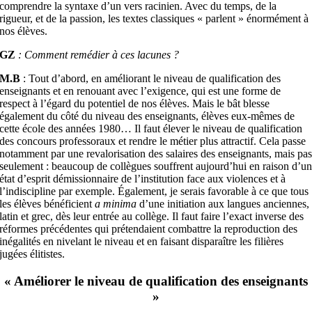
comprendre la syntaxe d’un vers racinien. Avec du temps, de la
rigueur, et de la passion, les textes classiques « parlent » énormément à
nos élèves.
GZ
: Comment remédier à ces lacunes ?
M.B
: Tout d’abord, en améliorant le niveau de qualification des
enseignants et en renouant avec l’exigence, qui est une forme de
respect à l’égard du potentiel de nos élèves. Mais le bât blesse
également du côté du niveau des enseignants, élèves eux-mêmes de
cette école des années 1980… Il faut élever le niveau de qualification
des concours professoraux et rendre le métier plus attractif. Cela passe
notamment par une revalorisation des salaires des enseignants, mais pa
seulement : beaucoup de collègues souffrent aujourd’hui en raison d’u
état d’esprit démissionnaire de l’institution face aux violences et à
l’indiscipline par exemple. Également, je serais favorable à ce que tous
les élèves bénéficient
a minima
d’une initiation aux langues anciennes,
latin et grec, dès leur entrée au collège. Il faut faire l’exact inverse des
réformes précédentes qui prétendaient combattre la reproduction des
inégalités en nivelant le niveau et en faisant disparaître les filières
jugées élitistes.
« Améliorer le niveau de qualification des enseignants
»