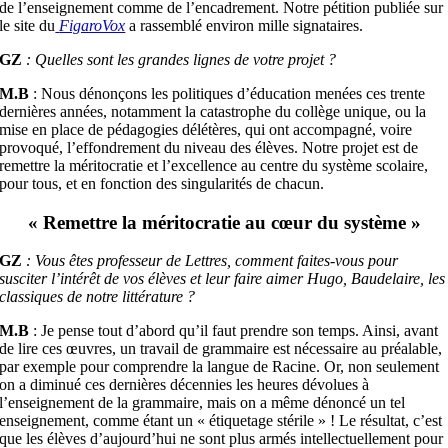
de l’enseignement comme de l’encadrement. Notre pétition publiée sur
le site du
FigaroVox
a rassemblé environ mille signataires.
GZ
: Quelles sont les grandes lignes de votre projet ?
M.B
: Nous dénonçons les politiques d’éducation menées ces trente
dernières années, notamment la catastrophe du collège unique, ou la
mise en place de pédagogies délétères, qui ont accompagné, voire
provoqué, l’effondrement du niveau des élèves. Notre projet est de
remettre la méritocratie et l’excellence au centre du système scolaire,
pour tous, et en fonction des singularités de chacun.
« Remettre la méritocratie au cœur du système »
GZ
: Vous êtes professeur de Lettres, comment faites-vous pour
susciter l’intérêt de vos élèves et leur faire aimer Hugo, Baudelaire, les
classiques de notre littérature ?
M.B
: Je pense tout d’abord qu’il faut prendre son temps. Ainsi, avant
de lire ces œuvres, un travail de grammaire est nécessaire au préalable,
par exemple pour comprendre la langue de Racine. Or, non seulement
on a diminué ces dernières décennies les heures dévolues à
l’enseignement de la grammaire, mais on a même dénoncé un tel
enseignement, comme étant un « étiquetage stérile » ! Le résultat, c’est
que les élèves d’aujourd’hui ne sont plus armés intellectuellement pour