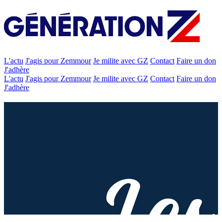
L'actu
J'agis pour Zemmour
Je milite avec GZ
Contact
Faire un don
J'adhère
L'actu
J'agis pour Zemmour
Je milite avec GZ
Contact
Faire un don
J'adhère