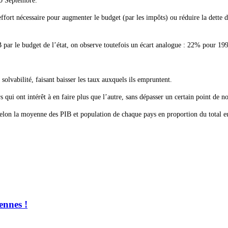
10 Septembre.
effort nécessaire pour augmenter le budget (par les impôts) ou réduire la dette
B par le budget de l’état, on observe toutefois un écart analogue : 22% pour 1
olvabilité, faisant baisser les taux auxquels ils empruntent.
 qui ont intérêt à en faire plus que l’autre, sans dépasser un certain point de n
ines selon la moyenne des PIB et population de chaque pays en proportion du tot
ennes !