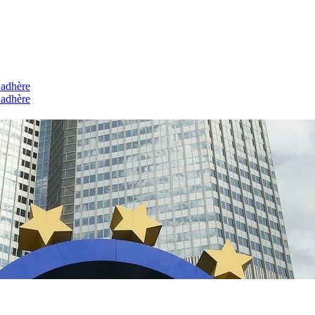
'adhère
'adhère