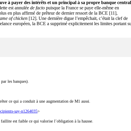
ouve à payer des intérêts et un principal à sa propre banque centra
dette est annulée
de facto
puisque la France se paye elle-même en
lus en plus affirmé de prêteur de dernier ressort de la BCE
[11]
,
ame of chicken
[12]
. Une dernière digue l’empêchait, c’était la clef de
elance européen, la BCE a supprimé explicitement les limites portant s
 par les banques).
 prêter ce qui a conduit à une augmentation de M1 aussi.
ecipients-say-n1264035
>
llite est faible ce qui valorise l’obligation à la hausse.