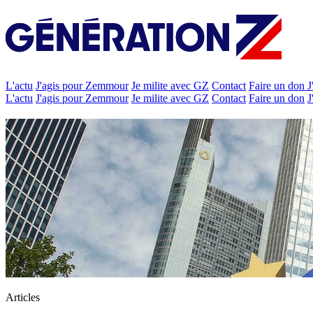
L'actu
J'agis pour Zemmour
Je milite avec GZ
Contact
Faire un don
J
L'actu
J'agis pour Zemmour
Je milite avec GZ
Contact
Faire un don
J
Articles