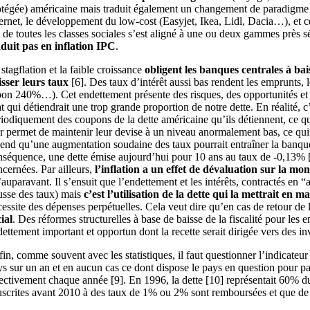
otégée) américaine mais traduit également un changement de paradigme éco
ternet, le développement du low-cost (Easyjet, Ikea, Lidl, Dacia…), et 
e de toutes les classes sociales s’est aligné à une ou deux gammes près
aduit pas en inflation IPC
.
stagflation et la faible croissance
obligent les banques centrales à ba
isser leurs taux
[6]
. Des taux d’intérêt aussi bas rendent les emprunts,
pon 240%…). Cet endettement présente des risques, des opportunités et des
t qui détiendrait une trop grande proportion de notre dette. En réalité,
riodiquement des coupons de la dette américaine qu’ils détiennent, ce qui
ur permet de maintenir leur devise à un niveau anormalement bas, ce qui 
tend qu’une augmentation soudaine des taux pourrait entraîner la banque
nséquence, une dette émise aujourd’hui pour 10 ans au taux de -0,13%
ncernées. Par ailleurs,
l’inflation a un effet de dévaluation sur la mo
auparavant. Il s’ensuit que l’endettement et les intérêts, contractés en 
usse des taux) mais
c’est l’utilisation de la dette qui la mettrait en 
essite des dépenses perpétuelles. Cela veut dire qu’en cas de retour de l
ial
. Des réformes structurelles à base de baisse de la fiscalité pour les 
ettement important et opportun dont la recette serait dirigée vers des in
in, comme souvent avec les statistiques, il faut questionner l’indicateur
s sur un an et en aucun cas ce dont dispose le pays en question pour paye
fectivement chaque année
[9]
. En 1996, la dette
[10]
représentait 60% du
uscrites avant 2010 à des taux de 1% ou 2% sont remboursées et que de 