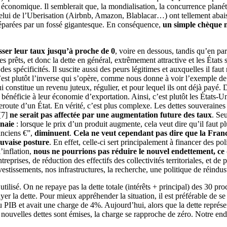
nomique. Il semblerait que, la mondialisation, la concurrence planétair
celui de l’Uberisation (Airbnb, Amazon, Blablacar…) ont tellement abai
 séparées par un fossé gigantesque. En conséquence,
un simple chèque n
isser leur taux jusqu’à proche de 0
, voire en dessous, tandis qu’en pa
 les prêts, et donc la dette en général, extrêmement attractive et les 
 spécificités. Il suscite aussi des peurs légitimes et auxquelles il fau
 c’est plutôt l’inverse qui s’opère, comme nous donne à voir l’exemple de
 constitue un revenu juteux, régulier, et pour lequel ils ont déjà payé.
bénéficie à leur économie d’exportation. Ainsi, c’est plutôt les États-U
route d’un État. En vérité, c’est plus complexe. Les dettes souveraine
[7]
ne serait pas affectée par une augmentation future des taux
. Se
nnaie
: lorsque le prix d’un produit augmente, cela veut dire qu’il faut 
“anciens €”,
diminuent
.
Cela ne veut cependant pas dire que la France
mauvaise posture
. En effet, celle-ci sert principalement à financer des po
’inflation,
nous ne pourrions pas réduire le nouvel endettement, ce q
entreprises, de réduction des effectifs des collectivités territoriales, et
vestissements, nos infrastructures, la recherche, une politique de réindus
 utilisé. On ne repaye pas la dette totale (intérêts + principal) des 30 p
r la dette. Pour mieux appréhender la situation, il est préférable de se 
 PIB et avait une charge de 4%. Aujourd’hui, alors que la dette représe
nouvelles dettes sont émises, la charge se rapproche de zéro. Notre e