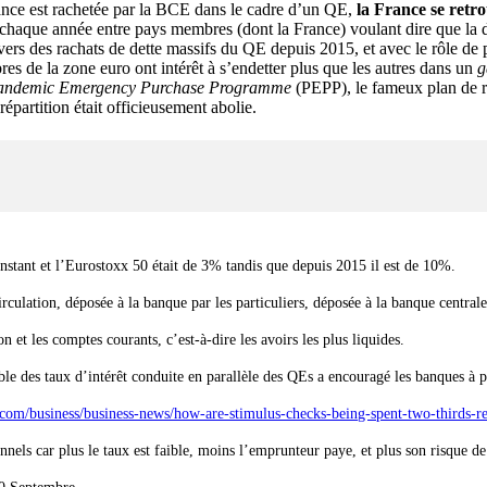
rance est rachetée par la BCE dans le cadre d’un QE,
la France se retr
 chaque année entre pays membres (dont la France) voulant dire que la 
ers des rachats de dette massifs du QE depuis 2015, et avec le rôle de p
s de la zone euro ont intérêt à s’endetter plus que les autres dans un
g
andemic Emergency Purchase Programme
(PEPP), le fameux plan de r
 répartition était officieusement abolie.
nstant et l’Eurostoxx 50 était de 3% tandis que depuis 2015 il est de 10%.
lation, déposée à la banque par les particuliers, déposée à la banque centrale
et les comptes courants, c’est-à-dire les avoirs les plus liquides.
able des taux d’intérêt conduite en parallèle des QEs a encouragé les banques à
com/business/business-news/how-are-stimulus-checks-being-spent-two-thirds-r
ls car plus le taux est faible, moins l’emprunteur paye, et plus son risque de fai