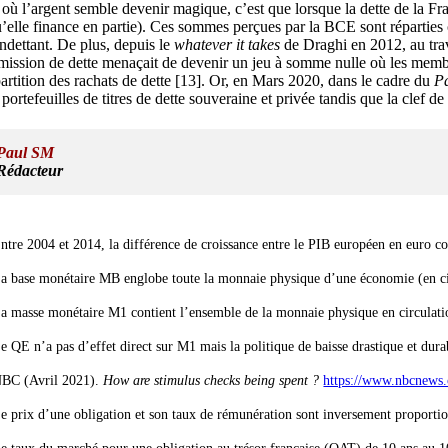
 où l’argent semble devenir magique, c’est que lorsque la dette de la F
u’elle finance en partie). Ces sommes perçues par la BCE sont réparties
endettant. De plus, depuis le
whatever it takes
de Draghi en 2012, au trav
émission de dette menaçait de devenir un jeu à somme nulle où les membre
artition des rachats de dette
[13]
. Or, en Mars 2020, dans le cadre du
P
 portefeuilles de titres de dette souveraine et privée tandis que la clef de
Paul SM
Rédacteur
ntre 2004 et 2014, la différence de croissance entre le PIB européen en euro co
a base monétaire MB englobe toute la monnaie physique d’une économie (en circu
a masse monétaire M1 contient l’ensemble de la monnaie physique en circulation 
e QE n’a pas d’effet direct sur M1 mais la politique de baisse drastique et dur
BC (Avril 2021).
How are stimulus checks being spent ?
https://www.nbcnews.
e prix d’une obligation et son taux de rémunération sont inversement proportionne