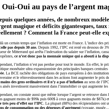
Oui-Oui au pays de l’argent ma
epuis quelques années, de nombreux modèles, 
rgent magique et déficits gigantesques, taux 
éellement ? Comment la France peut-elle expl
là un certain temps que l’inflation est morte en France. L’indice des pr
colle pas depuis 30 ans
. Depuis 1992, l’IPC est resté en dessous de 3%
ueur de Mitterrand qui arrêta l’indexation du salaire sur l’inflation, ca
ropéistes,
ce n’est donc pas la monnaie unique qui a abouti à la dispa
endant, l’inflation n’est pas perdue pour tout le monde. En effet, le pri
litique monétaire ultra expansionniste des principales banques centrales
éée
. La BCE rachète des obligations de pays européens à des institutions
uveraine et le réinvestissement dans les actions font augmenter le prix 
s mains des gens ordinaires et il n’y a pas d’inflation
au sens de l’IPC
us aisés investissent massivement dans l’immobilier ce qui augmente les
pendant, on constate aussi que même lorsque l’argent se retrouve dans le
ns gagnant moins de $99k puis 600$ à ceux gagnants moins de $87k) et
e très peu d’effet sur l’IPC
. La plupart (88%) des récipiendaires ont uti
ens de consommation ou des dépenses d’agrément
(voyage, musée…) 