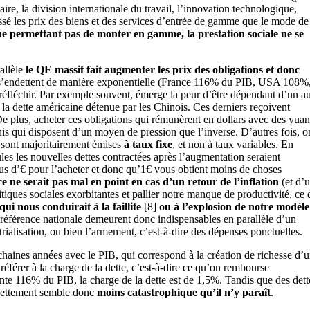
e, la division internationale du travail, l’innovation technologique,
ssé les prix des biens et des services d’entrée de gamme que le mode de
e permettant pas de monter en gamme, la prestation sociale ne se
rallèle
le QE massif fait augmenter les prix des obligations et donc
États s’endettent de manière exponentielle (France 116% du PIB, USA 108%
t réfléchir. Par exemple souvent, émerge la peur d’être dépendant d’un au
 la dette américaine détenue par les Chinois. Ces derniers reçoivent
 De plus, acheter ces obligations qui rémunèrent en dollars avec des yua
nis qui disposent d’un moyen de pression que l’inverse. D’autres fois, o
s sont majoritairement émises
à taux fixe
, et non à taux variables. En
ules les nouvelles dettes contractées après l’augmentation seraient
plus d’€ pour l’acheter et donc qu’1€ vous obtient moins de choses
 ne serait pas mal en point en cas d’un retour de l’inflation
(et d’
litiques sociales exorbitantes et pallier notre manque de productivité, ce 
ui nous conduirait à la faillite
[8]
ou à l’explosion de notre modèle
 de préférence nationale demeurent donc indispensables en parallèle d’un
trialisation, ou bien l’armement, c’est-à-dire des dépenses ponctuelles.
rochaines années avec le PIB, qui correspond à la création de richesse d’
référer à la charge de la dette, c’est-à-dire ce qu’on rembourse
nte 116% du PIB, la charge de la dette est de 1,5%. Tandis que des dett
ndettement semble donc
moins catastrophique qu’il n’y paraît
.