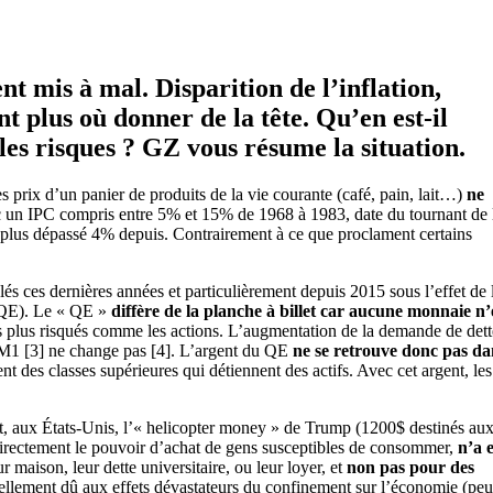
 mis à mal. Disparition de l’inflation,
t plus où donner de la tête. Qu’en est-il
les risques ? GZ vous résume la situation.
s prix d’un panier de produits de la vie courante (café, pain, lait…)
ne
vec un IPC compris entre 5% et 15% de 1968 à 1983, date du tournant de 
 n’a plus dépassé 4% depuis. Contrairement à ce que proclament certains
olés ces dernières années et particulièrement depuis 2015 sous l’effet de 
QE). Le « QE »
diffère de la planche à billet car aucune monnaie n’
ers plus risqués comme les actions. L’augmentation de la demande de det
 M1
[3]
ne change pas
[4]
. L’argent du QE
ne se retrouve donc pas da
 des classes supérieures qui détiennent des actifs. Avec cet argent, les
fet, aux États-Unis, l’« helicopter money » de Trump (1200$ destinés au
rectement le pouvoir d’achat de gens susceptibles de consommer,
n’a 
r maison, leur dette universitaire, ou leur loyer, et
non pas pour des
tiellement dû aux effets dévastateurs du confinement sur l’économie (peu