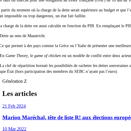
e taux du marché pour une obligation au trésor française (OAT) de 10 ans au 
partir du moment où la charge de la dette serait supérieure au budget et que l’
ait impossible ou trop dangereux, un état fait faillite.
 charge de la dette est aussi calculée en fonction du PIB. En remplaçant le PI
Dette au sens de Maastricht.
Ce qui permet à des pays comme la Grèce ou l’Italie de présenter une meilleure s
En
Game Theory
, le
game of chicken
est un modèle de conflit entre deux acteurs
La
clef de répartition bornait les possibilités de racheter les dettes souvera
que État (hors participation des membres du SEBC n’ayant pas l’euro).
Génération Z
Les articles
21 Feb 2024
Marion Maréchal, tête de liste R! aux élections europé
10 Mar 2022