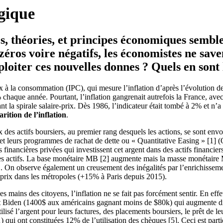
gique
théories, et principes économiques semblent
zéros voire négatifs, les économistes ne saven
oiter ces nouvelles donnes ? Quels en sont 
ix à la consommation (IPC), qui mesure l’inflation d’après l’évolution de
 chaque année. Pourtant, l’inflation gangrenait autrefois la France, a
ssant la spirale salaire-prix. Dès 1986, l’indicateur était tombé à 2% et
rition de l’inflation
.
x des actifs boursiers, au premier rang desquels les actions, se sont env
 et leurs programmes de rachat de dette ou « Quantitative Easing »
[1]
(
 financières privées qui investissent cet argent dans des actifs financi
des actifs. La base monétaire MB
[2]
augmente mais la masse monétaire
. On observe également un creusement des inégalités par l’enrichissement
 prix dans les métropoles (+15% à Paris depuis 2015).
s mains des citoyens, l’inflation ne se fait pas forcément sentir. En ef
 Biden (1400$ aux américains gagnant moins de $80k) qui augmente di
lisé l’argent pour leurs factures, des placements boursiers, le prêt de leu
qui ont constituées 12% de l’utilisation des chèques
[5]
. Ceci est par