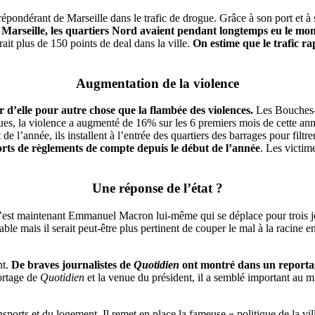
ondérant de Marseille dans le trafic de drogue. Grâce à son port et à s
Marseille, les quartiers Nord avaient pendant longtemps eu le mon
ait plus de 150 points de deal dans la ville.
On estime que le trafic ra
Augmentation de la violence
r d’elle pour autre chose que la flambée des violences.
Les Bouches-d
ues, la violence a augmenté de 16% sur les 6 premiers mois de cette an
e l’année, ils installent à l’entrée des quartiers des barrages pour filtr
ts de règlements de compte depuis le début de l’année
. Les victi
Une réponse de l’état ?
 c’est maintenant Emmanuel Macron lui-même qui se déplace pour trois jo
itable mais il serait peut-être plus pertinent de couper le mal à la racine
nt.
De braves journalistes de
Quotidien
ont montré dans un reportage
ortage de
Quotidien
et la venue du président, il a semblé important au 
nsports et du logement. Il remet en place la fameuse « politique de la v