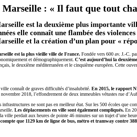
Marseille : « Il faut que tout c
arseille est la deuxième plus importante vil
nnées elle connaît une flambée des violences
arseille et la création d’un plan pour « rép
seille est la plus vieille ville de France.
Fondée vers 600 av. J.-C. par
onomiquement et démographiquement.
C’est aujourd’hui la deuxième
ançais, le deuxième méditerranéen et le cinquième européen. Cette ouvert
ville connaît de graves difficultés d’insalubrité.
En 2015, le rapport Ni
 novembre 2018, l’effondrement de deux immeubles vétustes rue d’Aub
 infrastructures ne sont pas en meilleur état. Sur les 500 écoles que com
rseille.
Les déplacements en ville sont également compliqués.
En 201
 la ville perdait aux heures de pointe 46 minutes sur un trajet d’une he
 compte que 1129 km de ligne de bus, métro et tramway contre 3886