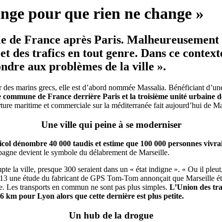
hange pour que rien ne change »
le de France après Paris. Malheureusement l
 et des trafics en tout genre. Dans ce cont
ondre aux problèmes de la ville ».
 des marins grecs, elle est d’abord nommée Massalia. Bénéficiant d’une
 commune de France derrière Paris et la troisième unité urbaine de
ure maritime et commerciale sur la méditerranée fait aujourd’hui de Mars
Une ville qui peine à se moderniser
col dénombre 40 000 taudis et estime que 100 000 personnes vivraie
agne devient le symbole du délabrement de Marseille.
pte la ville, presque 300 seraient dans un « état indigne ». « Ou il pleu
3 une étude du fabricant de GPS Tom-Tom annonçait que Marseille était 
ure. Les transports en commun ne sont pas plus simples.
L’Union des tra
 km pour Lyon alors que cette dernière est plus petite.
Un hub de la drogue