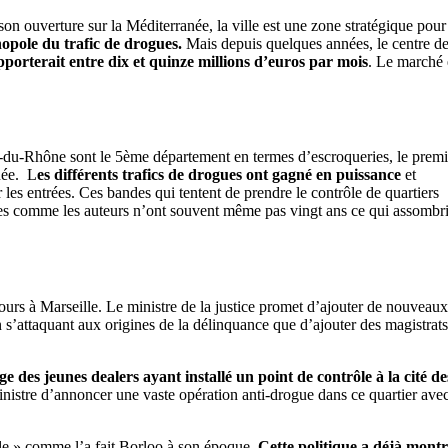
on ouverture sur la Méditerranée, la ville est une zone stratégique pour
opole du trafic de drogues.
Mais depuis quelques années, le centre de
pporterait entre dix et quinze millions d’euros par mois
. Le marché 
u-Rhône sont le 5ème département en termes d’escroqueries, le premi
née. L
es différents trafics de drogues ont gagné en puissance
et
er les entrées. Ces bandes qui tentent de prendre le contrôle de quartiers
mes comme les auteurs n’ont souvent même pas vingt ans ce qui assombri
urs à Marseille. Le ministre de la justice promet d’ajouter de nouveau
 en s’attaquant aux origines de la délinquance que d’ajouter des magistrat
 des jeunes dealers ayant installé un point de contrôle à la cité de
ministre d’annoncer une vaste opération anti-drogue dans ce quartier ave
ille » comme l’a fait Borloo à son époque.
Cette politique a déjà mont