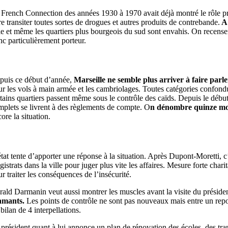
 French Connection des années 1930 à 1970 avait déjà montré le rôle prép
re transiter toutes sortes de drogues et autres produits de contrebande.
A 
le et même les quartiers plus bourgeois du sud sont envahis. On recenser
nc particulièrement porteur.
puis ce début d’année,
Marseille ne semble plus arriver à faire parle
ur les vols à main armée et les cambriolages. Toutes catégories confond
tains quartiers passent même sous le contrôle des caïds. Depuis le début d
mplets se livrent à des règlements de compte. O
n dénombre quinze mor
ore la situation.
état tente d’apporter une réponse à la situation. Après Dupont-Moretti,
istrats dans la ville pour juger plus vite les affaires. Mesure forte char
r traiter les conséquences de l’insécurité.
rald Darmanin veut aussi montrer les muscles avant la visite du préside
amants.
Les points de contrôle ne sont pas nouveaux mais entre un rep
bilan de 4 interpellations.
 président quant à lui annonce un plan de rénovation des écoles, des tra