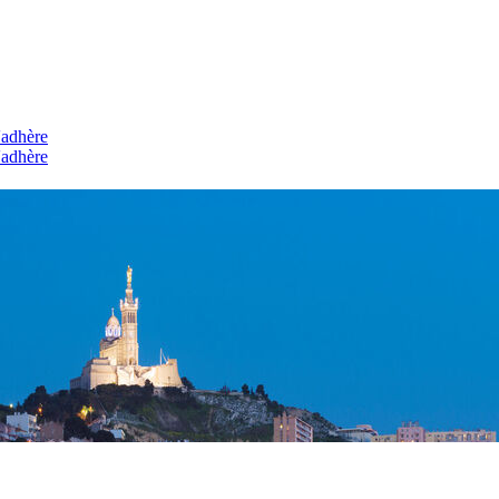
'adhère
'adhère