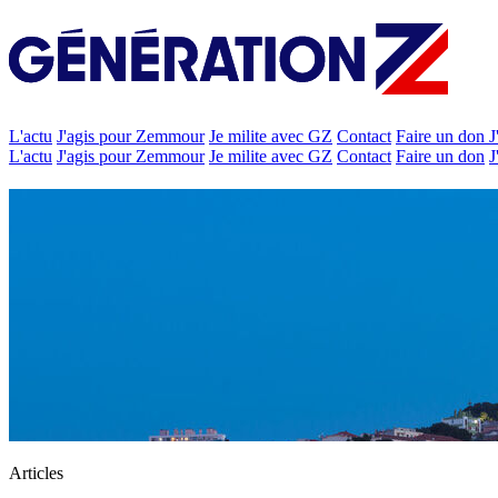
L'actu
J'agis pour Zemmour
Je milite avec GZ
Contact
Faire un don
J
L'actu
J'agis pour Zemmour
Je milite avec GZ
Contact
Faire un don
J
Articles