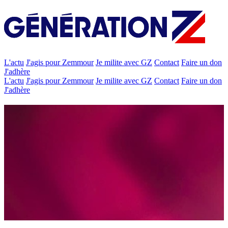
L'actu
J'agis pour Zemmour
Je milite avec GZ
Contact
Faire un don
J'adhère
L'actu
J'agis pour Zemmour
Je milite avec GZ
Contact
Faire un don
J'adhère