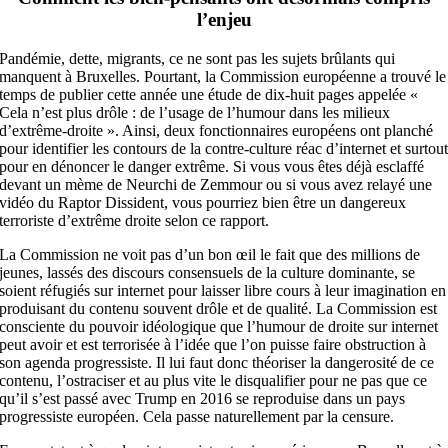
l’enjeu
Pandémie, dette, migrants, ce ne sont pas les sujets brûlants qui
manquent à Bruxelles. Pourtant, la Commission européenne a trouvé le
temps de publier cette année une étude de dix-huit pages appelée «
Cela n’est plus drôle : de l’usage de l’humour dans les milieux
d’extrême-droite ». Ainsi, deux fonctionnaires européens ont planché
pour identifier les contours de la contre-culture réac d’internet et surtou
pour en dénoncer le danger extrême. Si vous vous êtes déjà esclaffé
devant un mème de Neurchi de Zemmour ou si vous avez relayé une
vidéo du Raptor Dissident, vous pourriez bien être un dangereux
terroriste d’extrême droite selon ce rapport.
La Commission ne voit pas d’un bon œil le fait que des millions de
jeunes, lassés des discours consensuels de la culture dominante, se
soient réfugiés sur internet pour laisser libre cours à leur imagination en
produisant du contenu souvent drôle et de qualité. La Commission est
consciente du pouvoir idéologique que l’humour de droite sur internet
peut avoir et est terrorisée à l’idée que l’on puisse faire obstruction à
son agenda progressiste. Il lui faut donc théoriser la dangerosité de ce
contenu, l’ostraciser et au plus vite le disqualifier pour ne pas que ce
qu’il s’est passé avec Trump en 2016 se reproduise dans un pays
progressiste européen. Cela passe naturellement par la censure.