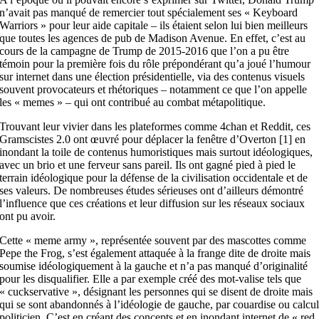
n’avait pas manqué de remercier tout spécialement ses « Keyboard
Warriors » pour leur aide capitale – ils étaient selon lui bien meilleurs
que toutes les agences de pub de Madison Avenue. En effet, c’est au
cours de la campagne de Trump de 2015-2016 que l’on a pu être
témoin pour la première fois du rôle prépondérant qu’a joué l’humour
sur internet dans une élection présidentielle, via des contenus visuels
souvent provocateurs et rhétoriques – notamment ce que l’on appelle
les « memes » – qui ont contribué au combat métapolitique.
Trouvant leur vivier dans les plateformes comme 4chan et Reddit, ces
Gramscistes 2.0 ont œuvré pour déplacer la fenêtre d’Overton [1] en
inondant la toile de contenus humoristiques mais surtout idéologiques,
avec un brio et une ferveur sans pareil. Ils ont gagné pied à pied le
terrain idéologique pour la défense de la civilisation occidentale et de
ses valeurs. De nombreuses études sérieuses ont d’ailleurs démontré
l’influence que ces créations et leur diffusion sur les réseaux sociaux
ont pu avoir.
Cette « meme army », représentée souvent par des mascottes comme
Pepe the Frog, s’est également attaquée à la frange dite de droite mais
soumise idéologiquement à la gauche et n’a pas manqué d’originalité
pour les disqualifier. Elle a par exemple créé des mot-valise tels que
« cuckservative », désignant les personnes qui se disent de droite mais
qui se sont abandonnés à l’idéologie de gauche, par couardise ou calcu
politicien. C’est en créant des concepts et en inondant internet de « red