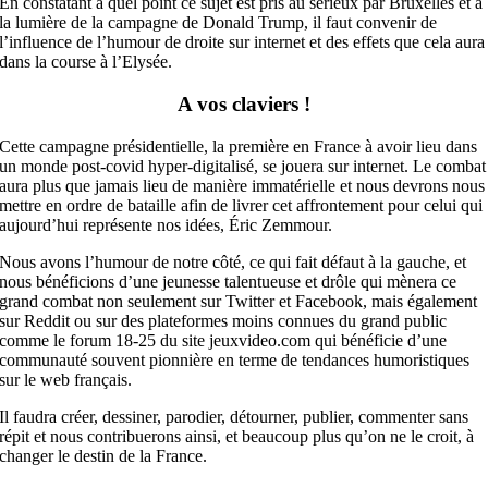
En constatant à quel point ce sujet est pris au sérieux par Bruxelles et à
la lumière de la campagne de Donald Trump, il faut convenir de
l’influence de l’humour de droite sur internet et des effets que cela aura
dans la course à l’Elysée.
A vos claviers !
Cette campagne présidentielle, la première en France à avoir lieu dans
un monde post-covid hyper-digitalisé, se jouera sur internet. Le combat
aura plus que jamais lieu de manière immatérielle et nous devrons nous
mettre en ordre de bataille afin de livrer cet affrontement pour celui qui
aujourd’hui représente nos idées, Éric Zemmour.
Nous avons l’humour de notre côté, ce qui fait défaut à la gauche, et
nous bénéficions d’une jeunesse talentueuse et drôle qui mènera ce
grand combat non seulement sur Twitter et Facebook, mais également
sur Reddit ou sur des plateformes moins connues du grand public
comme le forum 18-25 du site jeuxvideo.com qui bénéficie d’une
communauté souvent pionnière en terme de tendances humoristiques
sur le web français.
Il faudra créer, dessiner, parodier, détourner, publier, commenter sans
répit et nous contribuerons ainsi, et beaucoup plus qu’on ne le croit, à
changer le destin de la France.