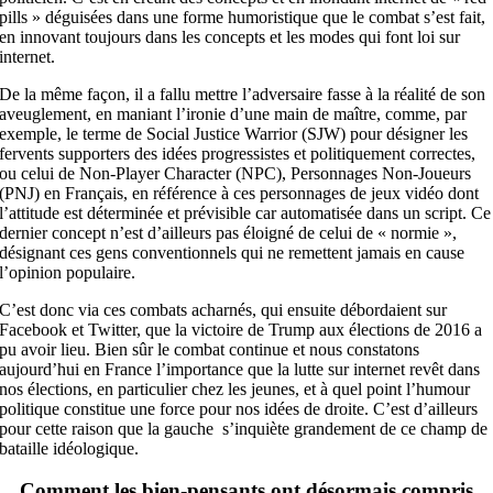
pills » déguisées dans une forme humoristique que le combat s’est fait,
en innovant toujours dans les concepts et les modes qui font loi sur
internet.
De la même façon, il a fallu mettre l’adversaire fasse à la réalité de son
aveuglement, en maniant l’ironie d’une main de maître, comme, par
exemple, le terme de Social Justice Warrior (SJW) pour désigner les
fervents supporters des idées progressistes et politiquement correctes,
ou celui de Non-Player Character (NPC), Personnages Non-Joueurs
(PNJ) en Français, en référence à ces personnages de jeux vidéo dont
l’attitude est déterminée et prévisible car automatisée dans un script. Ce
dernier concept n’est d’ailleurs pas éloigné de celui de « normie »,
désignant ces gens conventionnels qui ne remettent jamais en cause
l’opinion populaire.
C’est donc via ces combats acharnés, qui ensuite débordaient sur
Facebook et Twitter, que la victoire de Trump aux élections de 2016 a
pu avoir lieu. Bien sûr le combat continue et nous constatons
aujourd’hui en France l’importance que la lutte sur internet revêt dans
nos élections, en particulier chez les jeunes, et à quel point l’humour
politique constitue une force pour nos idées de droite. C’est d’ailleurs
pour cette raison que la gauche s’inquiète grandement de ce champ de
bataille idéologique.
Comment les bien-pensants ont désormais compris