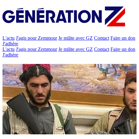
L'actu
J'agis pour Zemmour
Je milite avec GZ
Contact
Faire un don
J'adhère
L'actu
J'agis pour Zemmour
Je milite avec GZ
Contact
Faire un don
J'adhère