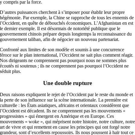
y compris par la force.
D’autres puissances cherchent à s’imposer pour établir leur propre
hégémonie. Par exemple, la Chine se rapproche de tous les ennemis de
l’Occident, en quête de débouchés économiques. L’Afghanistan en est
le dernier exemple. Il est désormais de notoriété publique que le
gouvernement chinois prépare depuis longtemps la reconnaissance du
gouvernement taliban, afin de négocier un nouveau partenariat.
Confronté aux limites de son modèle et soumis à une concurrence
féroce sur le plan international, l’Occident ne sait plus comment réagir.
Nos dirigeants ne comprennent pas pourquoi nous ne sommes plus
écoutés ni soutenus ; ils ne comprennent pas pourquoi l’Occident ne
séduit plus.
Une double rupture
Deux raisons expliquent le rejet de l’Occident par le reste du monde et
la perte de son influence sur la scène internationale. La première est
culturelle : les États asiatiques, africains et orientaux considèrent que
l’Occident est décadent. Ils ne comprennent pas les mouvements «
progressistes » qui émergent en Amérique et en Europe. Ces
mouvements « woke », qui méprisent notre histoire, notre culture, notr
art de vivre et qui remettent en cause les principes qui ont forgé notre
grandeur, sont d’excellents repoussoirs. Ils nous poussent à haïr tout ce