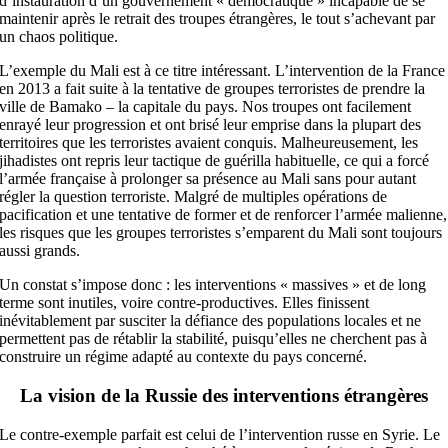
d’instauration d’un gouvernement « démocratique » incapable de se
maintenir après le retrait des troupes étrangères, le tout s’achevant par
un chaos politique.
L’exemple du Mali est à ce titre intéressant. L’intervention de la France
en 2013 a fait suite à la tentative de groupes terroristes de prendre la
ville de Bamako – la capitale du pays. Nos troupes ont facilement
enrayé leur progression et ont brisé leur emprise dans la plupart des
territoires que les terroristes avaient conquis. Malheureusement, les
jihadistes ont repris leur tactique de guérilla habituelle, ce qui a forcé
l’armée française à prolonger sa présence au Mali sans pour autant
régler la question terroriste. Malgré de multiples opérations de
pacification et une tentative de former et de renforcer l’armée malienne,
les risques que les groupes terroristes s’emparent du Mali sont toujours
aussi grands.
Un constat s’impose donc : les interventions « massives » et de long
terme sont inutiles, voire contre-productives. Elles finissent
inévitablement par susciter la défiance des populations locales et ne
permettent pas de rétablir la stabilité, puisqu’elles ne cherchent pas à
construire un régime adapté au contexte du pays concerné.
La vision de la Russie des interventions étrangères
Le contre-exemple parfait est celui de l’intervention russe en Syrie. Le