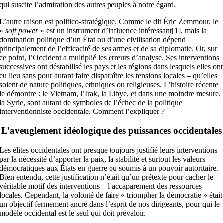
qui suscite l’admiration des autres peuples à notre égard.
L’autre raison est politico-stratégique. Comme le dit Éric Zemmour, le
«
soft power
» est un instrument d’influence intéressant[1], mais la
domination politique d’un État ou d’une civilisation dépend
principalement de l’efficacité de ses armes et de sa diplomatie. Or, sur
ce point, l’Occident a multiplié les erreurs d’analyse. Ses interventions
successives ont déstabilisé les pays et les régions dans lesquels elles ont
eu lieu sans pour autant faire disparaître les tensions locales – qu’elles
soient de nature politiques, ethniques ou religieuses. L’histoire récente
le démontre : le Vietnam, l’Irak, la Libye, et dans une moindre mesure,
la Syrie, sont autant de symboles de l’échec de la politique
interventionniste occidentale. Comment l’expliquer ?
L’aveuglement idéologique des puissances occidentales
Les élites occidentales ont presque toujours justifié leurs interventions
par la nécessité d’apporter la paix, la stabilité et surtout les valeurs
démocratiques aux États en guerre ou soumis à un pouvoir autoritaire.
Bien entendu, cette justification n’était qu’un prétexte pour cacher le
véritable motif des interventions – l’accaparement des ressources
locales. Cependant, la volonté de faire « triompher la démocratie » était
un objectif fermement ancré dans l’esprit de nos dirigeants, pour qui le
modèle occidental est le seul qui doit prévaloir.