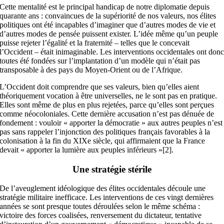
Cette mentalité est le principal handicap de notre diplomatie depuis
quarante ans : convaincues de la supériorité de nos valeurs, nos élites
politiques ont été incapables d’imaginer que d’autres modes de vie et
d’autres modes de pensée puissent exister. L’idée même qu’un peuple
puisse rejeter l’égalité et la fraternité – telles que le concevait
l’Occident – était inimaginable. Les interventions occidentales ont don
toutes été fondées sur l’implantation d’un modèle qui n’était pas
transposable à des pays du Moyen-Orient ou de l’Afrique.
L’Occident doit comprendre que ses valeurs, bien qu’elles aient
théoriquement vocation à être universelles, ne le sont pas en pratique.
Elles sont même de plus en plus rejetées, parce qu’elles sont perçues
comme néocoloniales. Cette dernière accusation n’est pas dénuée de
fondement : vouloir « apporter la démocratie » aux autres peuples n’est
pas sans rappeler l’injonction des politiques français favorables à la
colonisation à la fin du XIXe siècle, qui affirmaient que la France
devait « apporter la lumière aux peuples inférieurs »[2].
Une stratégie stérile
De l’aveuglement idéologique des élites occidentales découle une
stratégie militaire inefficace. Les interventions de ces vingt dernières
années se sont presque toutes déroulées selon le même schéma :
victoire des forces coalisées, renversement du dictateur, tentative