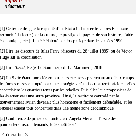
Rafaël P.
Rédacteur
[1]
Ce terme désigne la capacité d’un État à influencer les autres États sans
recourir à la force (par la culture, le prestige du pays et de son histoire, l’aide
économique, etc.). Il a été élaboré par Joseph Nye dans les années 1990.
[2]
Lire les discours de Jules Ferry (discours du 28 juillet 1885) ou de Victor
Hugo sur la colonisation.
[3]
Lire
Assad
, Régis Le Sommier, éd. La Martinière, 2018.
[4]
La Syrie étant morcelée en plusieurs enclaves appartenant aux deux camps,
les forces russes ont opté pour une stratégie « d’unification territoriale » : elles
encerclaient les quartiers tenus par les rebelles. Puis elles leur proposaient de
les évacuer vers une autre province. Ainsi, le territoire contrôlé par le
gouvernement syrien devenait plus homogène et facilement défendable, et les
rebelles étaient tous concentrés dans une même zone géographique.
[5]
Conférence de presse conjointe avec Angela Merkel à l’issue des
pourparlers russo-allemands, le 20 août 2021.
Génération Z