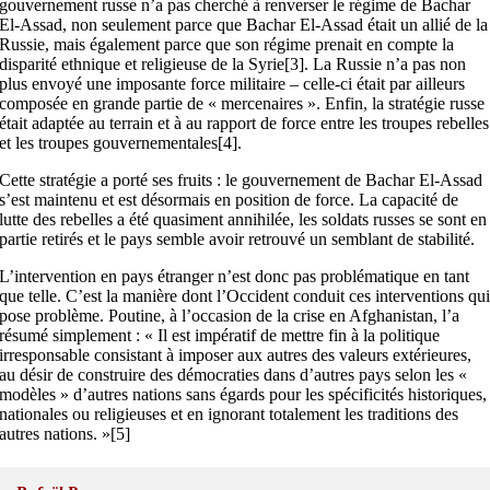
gouvernement russe n’a pas cherché à renverser le régime de Bachar
El-Assad, non seulement parce que Bachar El-Assad était un allié de la
Russie, mais également parce que son régime prenait en compte la
disparité ethnique et religieuse de la Syrie[3]. La Russie n’a pas non
plus envoyé une imposante force militaire – celle-ci était par ailleurs
composée en grande partie de « mercenaires ». Enfin, la stratégie russe
était adaptée au terrain et à au rapport de force entre les troupes rebelles
et les troupes gouvernementales[4].
Cette stratégie a porté ses fruits : le gouvernement de Bachar El-Assad
s’est maintenu et est désormais en position de force. La capacité de
lutte des rebelles a été quasiment annihilée, les soldats russes se sont en
partie retirés et le pays semble avoir retrouvé un semblant de stabilité.
L’intervention en pays étranger n’est donc pas problématique en tant
que telle. C’est la manière dont l’Occident conduit ces interventions qu
pose problème. Poutine, à l’occasion de la crise en Afghanistan, l’a
résumé simplement : « Il est impératif de mettre fin à la politique
irresponsable consistant à imposer aux autres des valeurs extérieures,
au désir de construire des démocraties dans d’autres pays selon les «
modèles » d’autres nations sans égards pour les spécificités historiques,
nationales ou religieuses et en ignorant totalement les traditions des
autres nations. »[5]