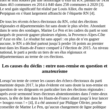
elles se sont soldées par une hémorragie d’élus du RN, passant de 143
dans 463 communes en 2014 à 840 dans 258 communes à 2020 [3].
Le seul gain significatif fut réalisé par Louis Alliot, élu maire de
Perpignan en s’étant largement affranchi de l’étiquette RN [4].
De tous les récents échecs électoraux du RN, celui des élections
régionales et départementales fut sans doute le plus sévère. Abondant
dans le sens des sondages, Marine Le Pen et les cadres du parti se sont
targués de pouvoir gagner plusieurs régions, la Provence-Alpes-Côte
d’Azur en tête. Le résultat fut sans appel : en plus de n’en gagner
aucune, le RN a décliné partout jusqu’à perdre 16 points au premier
tout dans les Hauts-de-France comparé à l’élection de 2015. Au niveau
national, le parti a perdu un tiers de ses élus régionaux et
départementaux au terme de ces élections.
Les causes du déclin : entre non-remise en question et
amateurisme
Lorsqu’on tente de cerner les causes des échecs électoraux du parti
mariniste depuis 2017, la plus évidente est sans doute la non-remise en
question de ses dirigeants en particulier lors des élections régionales :
après avoir sermonné leurs électeurs abstentionnistes dans l’entre-deux
tours, la tête de liste dans les Hauts-de-France allant jusqu’à leur lancer
« bougez-vous ! » [4], il a été annoncé par Philippe Olivier, proche
conseiller de Marine Le Pen, qu’aucun changement de ligne politique