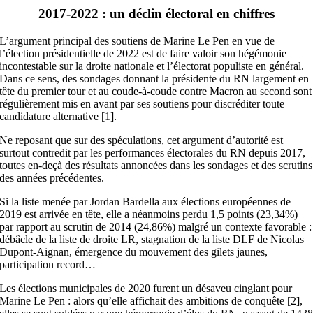
2017-2022 : un déclin électoral en chiffres
L’argument principal des soutiens de Marine Le Pen en vue de
l’élection présidentielle de 2022 est de faire valoir son hégémonie
incontestable sur la droite nationale et l’électorat populiste en général.
Dans ce sens, des sondages donnant la présidente du RN largement en
tête du premier tour et au coude-à-coude contre Macron au second sont
régulièrement mis en avant par ses soutiens pour discréditer toute
candidature alternative [1].
Ne reposant que sur des spéculations, cet argument d’autorité est
surtout contredit par les performances électorales du RN depuis 2017,
toutes en-deçà des résultats annoncées dans les sondages et des scrutins
des années précédentes.
Si la liste menée par Jordan Bardella aux élections européennes de
2019 est arrivée en tête, elle a néanmoins perdu 1,5 points (23,34%)
par rapport au scrutin de 2014 (24,86%) malgré un contexte favorable :
débâcle de la liste de droite LR, stagnation de la liste DLF de Nicolas
Dupont-Aignan, émergence du mouvement des gilets jaunes,
participation record…
Les élections municipales de 2020 furent un désaveu cinglant pour
Marine Le Pen : alors qu’elle affichait des ambitions de conquête [2],