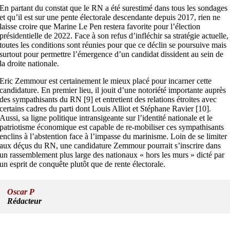
En partant du constat que le RN a été surestimé dans tous les sondages
et qu’il est sur une pente électorale descendante depuis 2017, rien ne
laisse croire que Marine Le Pen restera favorite pour l’élection
présidentielle de 2022. Face à son refus d’infléchir sa stratégie actuelle,
toutes les conditions sont réunies pour que ce déclin se poursuive mais
surtout pour permettre l’émergence d’un candidat dissident au sein de
la droite nationale.
Eric Zemmour est certainement le mieux placé pour incarner cette
candidature. En premier lieu, il jouit d’une notoriété importante auprès
des sympathisants du RN [9] et entretient des relations étroites avec
certains cadres du parti dont Louis Alliot et Stéphane Ravier [10].
Aussi, sa ligne politique intransigeante sur l’identité nationale et le
patriotisme économique est capable de re-mobiliser ces sympathisants
enclins à l’abstention face à l’impasse du marinisme. Loin de se limiter
aux déçus du RN, une candidature Zemmour pourrait s’inscrire dans
un rassemblement plus large des nationaux « hors les murs » dicté par
un esprit de conquête plutôt que de rente électorale.
Oscar P
Rédacteur