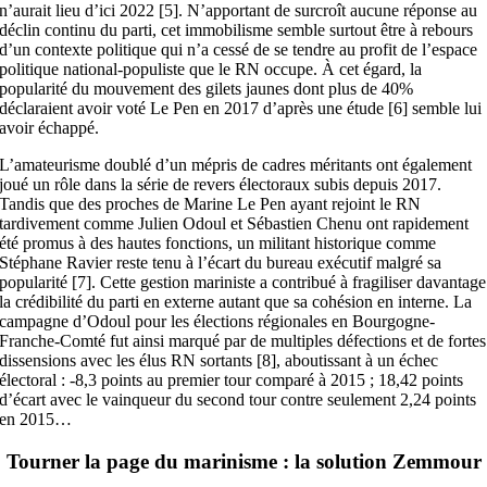
n’aurait lieu d’ici 2022 [5]. N’apportant de surcroît aucune réponse au
déclin continu du parti, cet immobilisme semble surtout être à rebours
d’un contexte politique qui n’a cessé de se tendre au profit de l’espace
politique national-populiste que le RN occupe. À cet égard, la
popularité du mouvement des gilets jaunes dont plus de 40%
déclaraient avoir voté Le Pen en 2017 d’après une étude [6] semble lui
avoir échappé.
L’amateurisme doublé d’un mépris de cadres méritants ont également
joué un rôle dans la série de revers électoraux subis depuis 2017.
Tandis que des proches de Marine Le Pen ayant rejoint le RN
tardivement comme Julien Odoul et Sébastien Chenu ont rapidement
été promus à des hautes fonctions, un militant historique comme
Stéphane Ravier reste tenu à l’écart du bureau exécutif malgré sa
popularité [7]. Cette gestion mariniste a contribué à fragiliser davantage
la crédibilité du parti en externe autant que sa cohésion en interne. La
campagne d’Odoul pour les élections régionales en Bourgogne-
Franche-Comté fut ainsi marqué par de multiples défections et de fortes
dissensions avec les élus RN sortants [8], aboutissant à un échec
électoral : -8,3 points au premier tour comparé à 2015 ; 18,42 points
d’écart avec le vainqueur du second tour contre seulement 2,24 points
en 2015…
Tourner la page du marinisme : la solution Zemmour