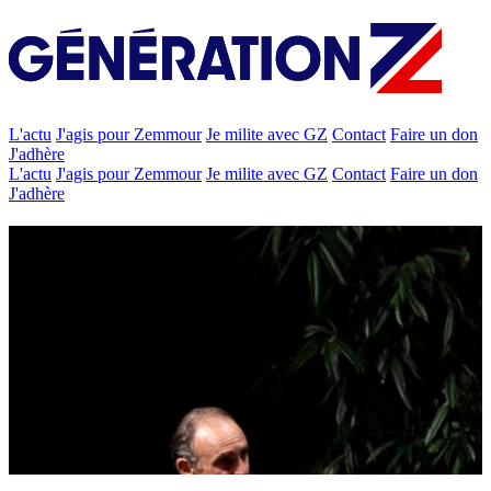
L'actu
J'agis pour Zemmour
Je milite avec GZ
Contact
Faire un don
J'adhère
L'actu
J'agis pour Zemmour
Je milite avec GZ
Contact
Faire un don
J'adhère