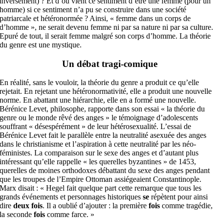
inversement) ? Et d’où vient ce sentiment d’être une femme (pour un
homme) si ce sentiment n’a pu se construire dans une société
patriarcale et hétéronormée ? Ainsi, « femme dans un corps de
d’homme », ne serait devenu femme ni par sa nature ni par sa culture.
Epuré de tout, il serait femme malgré son corps d’homme. La théorie
du genre est une mystique.
Un débat tragi-comique
En réalité, sans le vouloir, la théorie du genre a produit ce qu’elle
rejetait. En rejetant une hétéronormativité, elle a produit une nouvelle
norme. En abattant une hiérarchie, elle en a formé une nouvelle.
Bérénice Levet, philosophe, rapporte dans son essai « la théorie du
genre ou le monde rêvé des anges » le témoignage d’adolescents
souffrant « désespérément » de leur hétérosexualité. L’essai de
Bérénice Levet fait le parallèle entre la neutralité asexuée des anges
dans le christianisme et l’aspiration à cette neutralité par les néo-
féministes.
La comparaison sur le sexe des anges et d’autant plus
intéressant qu’elle rappelle « les querelles byzantines » de 1453,
querelles de moines orthodoxes débattant du sexe des anges pendant
que les troupes de l’Empire Ottoman assiégeaient Constantinople.
Marx disait : « Hegel fait quelque part cette remarque que tous les
grands événements et personnages historiques
se
répètent pour ainsi
dire
deux fois
. Il a oublié d’ajouter : la première
fois
comme tragédie,
la seconde
fois
comme farce. »