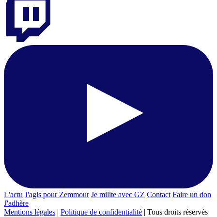
L'actu
J'agis pour Zemmour
Je milite avec GZ
Contact
Faire un don
J'adhère
Mentions légales
|
Politique de confidentialité
| Tous droits réservés