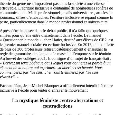
théorie du genre ne s’imposaient pas dans la société à une vitesse
effroyable. L’écriture inclusive a contaminé de nombreuses sphères de
communications. Mails professionnels, mails universitaires, articles de
journaux, offres d’embauches, l’écriture inclusive se répand comme la
peste, particulièrement dans le monde professionnel et universitaire.
Après s’être imposée dans le débat public, il n’a fallu que quelques
années pour qu’elle entre discrètement dans l’école. Le manuel
« Questionner le monde », chez Hatier, destiné aux élèves de CE2, est
le premier manuel scolaire en écriture inclusive. En 2017, un manifeste
de plus de 300 professeurs refusait catégoriquement d’enseigner la
règle de grammaire stipulant que le masculin l’emporte sur le féminin.
Au brevet des collèges 2021, la consigne d’un sujet de français était :
«
Écrivez un texte poétique dans lequel vous donnerez la parole à un
élément de la nature qui exprimera sa liberté et sa beauté. Vous
commencerez par ‘‘Je suis…’’ et vous terminerez par ‘‘Je suis
vivant.e
’’.
»
Face au fléau, Jean-Michel Blanquer a officiellement interdit l’écriture
inclusive à l’école pour tenter d’enrayer le mouvement.
La mystique féministe : entre aberrations et
contradictions