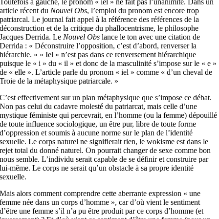
Toutefois à gauche, le pronom « iel » ne fait pas l’unanimité. Dans un
article récent du
Nouvel Obs
, l’emploi du pronom est encore trop
patriarcal. Le journal fait appel à la référence des références de la
déconstruction et de la critique du phallocentrisme, le philosophe
Jacques Derrida. Le
Nouvel Obs
lance le ton avec une citation de
Derrida : « Déconstruire l’opposition, c’est d’abord, renverser la
hiérarchie. » « Iel » n’est pas dans ce renversement hiérarchique
puisque le « i » du « il » et donc de la masculinité s’impose sur le « e »
de « elle ». L’article parle du pronom « iel » comme « d’un cheval de
Troie de la métaphysique patriarcale. »
C’est effectivement sur un plan métaphysique que s’impose ce débat.
Non pas celui du cadavre molesté du patriarcat, mais celle d’une
mystique féministe qui percevrait, en l’homme (ou la femme) dépouillé
de toute influence sociologique, un être pur, libre de toute forme
d’oppression et soumis à aucune norme sur le plan de l’identité
sexuelle. Le corps naturel ne signifierait rien, le wokisme est dans le
rejet total du donné naturel. On pourrait changer de sexe comme bon
nous semble. L’individu serait capable de se définir et construire par
lui-même. Le corps ne serait qu’un obstacle à sa propre identité
sexuelle.
Mais alors comment comprendre cette aberrante expression « une
femme née dans un corps d’homme », car d’où vient le sentiment
d’être une femme s’il n’a pu être produit par ce corps d’homme (et