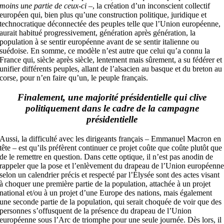
moins une partie de ceux-ci
–, la création d’un inconscient collectif
européen qui, bien plus qu’une construction politique, juridique et
technocratique déconnectée des peuples telle que l’Union européenne,
aurait habitué progressivement, génération après génération, la
population à se sentir européenne avant de se sentir italienne ou
suédoise. En somme, ce modèle n’est autre que celui qu’a connu la
France qui, siècle après siècle, lentement mais sûrement, a su fédérer et
unifier différents peuples, allant de l’alsacien au basque et du breton au
corse, pour n’en faire qu’un, le peuple français.
Finalement, une majorité présidentielle qui clive
politiquement dans le cadre de la campagne
présidentielle
Aussi, la difficulté avec les dirigeants français – Emmanuel Macron en
tête – est qu’ils préfèrent continuer ce projet coûte que coûte plutôt que
de le remettre en question. Dans cette optique, il n’est pas anodin de
rappeler que la pose et l’enlèvement du drapeau de l’Union européenn
selon un calendrier précis et respecté par l’Élysée sont des actes visant
à choquer une première partie de la population, attachée à un projet
national et/ou à un projet d’une Europe des nations, mais également
une seconde partie de la population, qui serait choquée de voir que des
personnes s’offusquent de la présence du drapeau de l’Union
européenne sous l’Arc de triomphe pour une seule journée. Dès lors, il