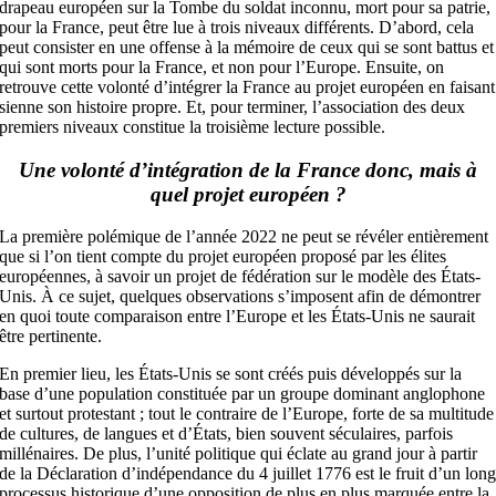
drapeau européen sur la Tombe du soldat inconnu, mort pour sa patrie,
pour la France, peut être lue à trois niveaux différents. D’abord, cela
peut consister en une offense à la mémoire de ceux qui se sont battus et
qui sont morts pour la France, et non pour l’Europe. Ensuite, on
retrouve cette volonté d’intégrer la France au projet européen en faisant
sienne son histoire propre. Et, pour terminer, l’association des deux
premiers niveaux constitue la troisième lecture possible.
Une volonté d’intégration de la France donc, mais à
quel projet européen ?
La première polémique de l’année 2022 ne peut se révéler entièrement
que si l’on tient compte du projet européen proposé par les élites
européennes, à savoir un projet de fédération sur le modèle des États-
Unis. À ce sujet, quelques observations s’imposent afin de démontrer
en quoi toute comparaison entre l’Europe et les États-Unis ne saurait
être pertinente.
En premier lieu, les États-Unis se sont créés puis développés sur la
base d’une population constituée par un groupe dominant anglophone
et surtout protestant ; tout le contraire de l’Europe, forte de sa multitude
de cultures, de langues et d’États, bien souvent séculaires, parfois
millénaires. De plus, l’unité politique qui éclate au grand jour à partir
de la Déclaration d’indépendance du 4 juillet 1776 est le fruit d’un lon
processus historique d’une opposition de plus en plus marquée entre la