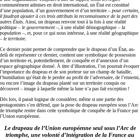
communément admises en droit international, un État est constitué
d’une population, d’un gouvernement et d’un territoire –
pour certains,
il faudrait ajouter à ces trois attributs la reconnaissance de la part des
autres États
. Ainsi, un drapeau renvoie tout à la fois à une réalité
politique –
le gouvernement
–, à une réalité démographique –
la
population
–, et, pour ce qui nous intéresse, à une réalité géographique
–
le territoire
.
Ce dernier point permet de comprendre que le drapeau d’un État, au-
delà de représenter ce dernier, contient une symbolique de possession
d’un territoire et, potentiellement, de conquête et d’annexion d’un
espace géographique donné. À titre d’illustration, l’on pourrait évoquer
l’importance du drapeau et de son porteur sur un champ de bataille,
l’humiliation qu’était de le perdre au profit de l’adversaire, de l’ennemi,
ou encore l’image du drapeau planté sur un territoire conquis ou
découvert – image à laquelle même la lune n’a pas fait exception !
Dès lors, il parait logique de considérer, même si une partie des
protagonistes s’en défend, que la pose du drapeau européen sous l’Arc
de triomphe rentre dans cette symbolique de conquête de la France par
l’Union européenne.
Le drapeau de l’Union européenne seul sous l’Arc de
triomphe, une volonté d’intégration de la France au