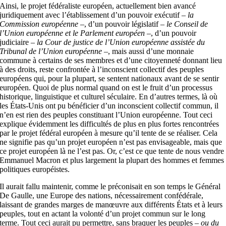
Ainsi, le projet fédéraliste européen, actuellement bien avancé
juridiquement avec l’établissement d’un pouvoir exécutif –
la
Commission européenne
–, d’un pouvoir législatif –
le Conseil de
l’Union européenne et le Parlement européen
–, d’un pouvoir
judiciaire –
la Cour de justice de l’Union européenne assistée du
Tribunal de l’Union européenne
–, mais aussi d’une monnaie
commune à certains de ses membres et d’une citoyenneté donnant lieu
à des droits, reste confrontée à l’inconscient collectif des peuples
européens qui, pour la plupart, se sentent nationaux avant de se sentir
européen. Quoi de plus normal quand on est le fruit d’un processus
historique, linguistique et culturel séculaire. En d’autres termes, là où
les États-Unis ont pu bénéficier d’un inconscient collectif commun, il
n’en est rien des peuples constituant l’Union européenne. Tout ceci
explique évidemment les difficultés de plus en plus fortes rencontrées
par le projet fédéral européen à mesure qu’il tente de se réaliser. Cela
ne signifie pas qu’un projet européen n’est pas envisageable, mais que
ce projet européen là ne l’est pas. Or, c’est ce que tente de nous vendre
Emmanuel Macron et plus largement la plupart des hommes et femmes
politiques européistes.
Il aurait fallu maintenir, comme le préconisait en son temps le Général
De Gaulle, une Europe des nations, nécessairement confédérale,
laissant de grandes marges de manœuvre aux différents États et à leurs
peuples, tout en actant la volonté d’un projet commun sur le long
terme. Tout ceci aurait pu permettre, sans braquer les peuples –
ou du