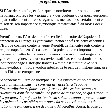
projet européen
Si l’Arc de triomphe, et alors que de nombreux autres monuments
nationaux ont reçu les «
honneurs
» des couleurs du drapeau européen,
a particulièrement attiré les regards des médias, c’est certainement en
raison de son importance symbolique remarquable à au moins deux
titres.
Premièrement, l’Arc de triomphe est lié à l’histoire de Napoléon I
er
,
empereur des Français ayant vaincu pendant près de deux décennies
l’Europe coalisée contre la jeune République française puis contre le
régime napoléonien. Cet aspect de la polémique est important dans la
mesure où mettre le drapeau européen sur ce monument érigé à la
gloire d’un général victorieux revient soit à asseoir sa domination sur
ledit personnage historique français –
qui n’est autre que le plus
emblématique
–, soit à vouloir intégrer cette part de l’histoire française
dans l’histoire européenne.
Secondement, l’Arc de triomphe est lié à l’histoire du soldat inconnu,
que l’on sait français –
il convient de rappeler à l’époque
l’extraordinaire méfiance, cette forme de détestation envers les
Allemands dont était animée une partie de la France, ce qui a conduit
les porteurs du projet de la Tombe du soldat inconnu à prendre toutes
les précautions possibles pour que ledit soldat soit au moins de
nationalité française, n’en déplaise à M. Apathie
. Aussi, la pose du