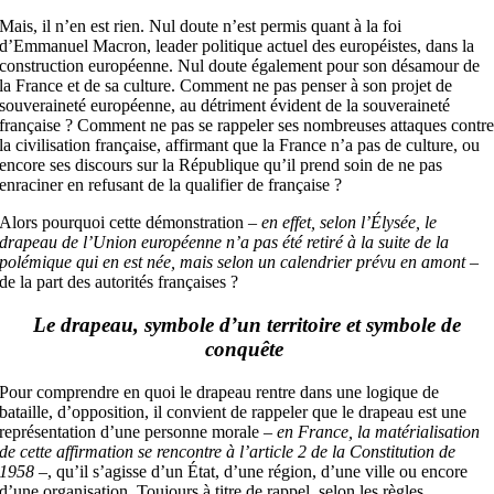
Mais, il n’en est rien. Nul doute n’est permis quant à la foi
d’Emmanuel Macron, leader politique actuel des européistes, dans la
construction européenne. Nul doute également pour son désamour de
la France et de sa culture. Comment ne pas penser à son projet de
souveraineté européenne, au détriment évident de la souveraineté
française ? Comment ne pas se rappeler ses nombreuses attaques contr
la civilisation française, affirmant que la France n’a pas de culture, ou
encore ses discours sur la République qu’il prend soin de ne pas
enraciner en refusant de la qualifier de française ?
Alors pourquoi cette démonstration –
en effet, selon l’Élysée, le
drapeau de l’Union européenne n’a pas été retiré à la suite de la
polémique qui en est née, mais selon un calendrier prévu en amont
–
de la part des autorités françaises ?
Le drapeau, symbole d’un territoire et symbole de
conquête
Pour comprendre en quoi le drapeau rentre dans une logique de
bataille, d’opposition, il convient de rappeler que le drapeau est une
représentation d’une personne morale –
en France, la matérialisation
de cette affirmation se rencontre à l’article 2 de la Constitution de
1958
–, qu’il s’agisse d’un État, d’une région, d’une ville ou encore
d’une organisation. Toujours à titre de rappel, selon les règles