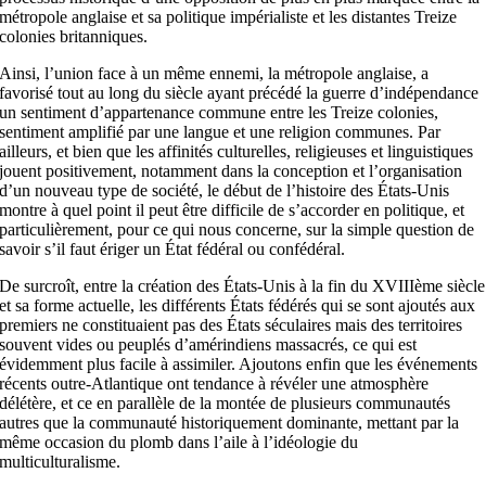
métropole anglaise et sa politique impérialiste et les distantes Treize
colonies britanniques.
Ainsi, l’union face à un même ennemi, la métropole anglaise, a
favorisé tout au long du siècle ayant précédé la guerre d’indépendance
un sentiment d’appartenance commune entre les Treize colonies,
sentiment amplifié par une langue et une religion communes. Par
ailleurs, et bien que les affinités culturelles, religieuses et linguistiques
jouent positivement, notamment dans la conception et l’organisation
d’un nouveau type de société, le début de l’histoire des États-Unis
montre à quel point il peut être difficile de s’accorder en politique, et
particulièrement, pour ce qui nous concerne, sur la simple question de
savoir s’il faut ériger un État fédéral ou confédéral.
De surcroît, entre la création des États-Unis à la fin du XVIII
ème
siècle
et sa forme actuelle, les différents États fédérés qui se sont ajoutés aux
premiers ne constituaient pas des États séculaires mais des territoires
souvent vides ou peuplés d’amérindiens massacrés, ce qui est
évidemment plus facile à assimiler. Ajoutons enfin que les événements
récents outre-Atlantique ont tendance à révéler une atmosphère
délétère, et ce en parallèle de la montée de plusieurs communautés
autres que la communauté historiquement dominante, mettant par la
même occasion du plomb dans l’aile à l’idéologie du
multiculturalisme.