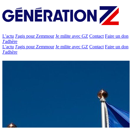
L'actu
J'agis pour Zemmour
Je milite avec GZ
Contact
Faire un don
J'adhère
L'actu
J'agis pour Zemmour
Je milite avec GZ
Contact
Faire un don
J'adhère