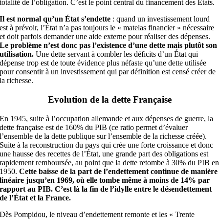
totalité de l’obligation. C’est le point central du financement des États.
Il est normal qu’un État s’endette
: quand un investissement lourd
est à prévoir, l’État n’a pas toujours le « matelas financier » nécessaire
et doit parfois demander une aide externe pour réaliser des dépenses.
Le problème n’est donc pas l’existence d’une dette mais plutôt son
utilisation.
Une dette servant à combler les déficits d’un État qui
dépense trop est de toute évidence plus néfaste qu’une dette utilisée
pour consentir à un investissement qui par définition est censé créer de
la richesse.
Evolution de la dette Française
En 1945, suite à l’occupation allemande et aux dépenses de guerre, la
dette française est de 160% du PIB (ce ratio permet d’évaluer
l’ensemble de la dette publique sur l’ensemble de la richesse créée).
Suite à la reconstruction du pays qui crée une forte croissance et donc
une hausse des recettes de l’État, une grande part des obligations est
rapidement remboursée, au point que la dette retombe à 30% du PIB e
1950.
Cette baisse de la part de l’endettement continue de manière
linéaire jusqu’en 1969, où elle tombe même à moins de 14% par
rapport au PIB. C’est là la fin de l’idylle entre le désendettement
de l’État
et la France.
Dès Pompidou, le niveau d’endettement remonte et les « Trente