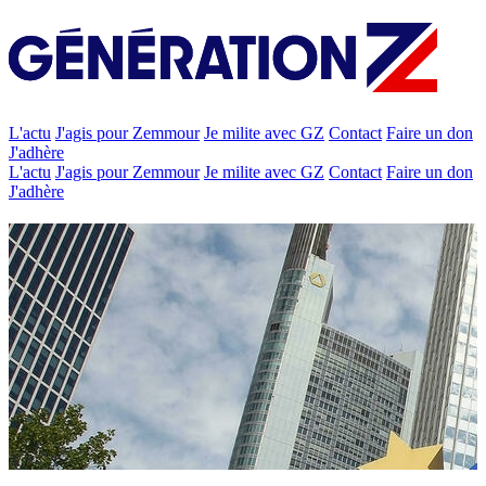
L'actu
J'agis pour Zemmour
Je milite avec GZ
Contact
Faire un don
J'adhère
L'actu
J'agis pour Zemmour
Je milite avec GZ
Contact
Faire un don
J'adhère