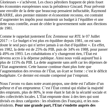
Glorieuses » s’achèvent. Les chocs pétroliers frappent de plein fouet
les économies européennes sous la présidence Giscard. Pour prévenir
une envolée de la dette que beaucoup pensaient inéluctable, Raymond
BARRE, alors premier ministre et économiste reconnu, est contraint
d’augmenter les impôts pour maintenir un budget à l’équilibre et une
dette sous contrôle, avant de céder le gouvernement suite aux élections
de 1981.
Comme le rappelait justement Éric Zemmour sur
RTL
le 07 Juillet
2017 : « Le budget n’est plus en équilibre depuis 1981, on est sans
doute le seul pays qui n’arrive jamais à un état d’équilibre ». En effet,
en 1982, la dette est de 25% du PIB, puis de 34% en 1988, pour passer
à 49% en 1993. Les cohabitations n’y changeront rien, l’État est
devenu accro à la dépense publique. Ainsi nous voilà aujourd’hui à
plus de 115% du PIB. La dette augmente sans arrêt car les dépenses de
l’Etat augmentent. Cette hausse continue étant plus forte que
l’augmentation des revenus de l’État, un écart se forme : c’est le déficit
budgétaire. Ce dernier est ensuite compensé par l’emprunt.
Nous l’avons vu dans notre avant-propos, une dette est l’affaire d’un
prêteur et d’un emprunteur. C’est l’État central qui réalise la majorité
des emprunts, plus de 80%, le reste étant le fait de la sécurité sociale et
des collectivités locales. L’État emprunte donc à des tiers qui sont
divisés en deux catégories : les résidents (les Français), et les non-
résidents.
Pour une grande part, l’Etat s’endette auprès des