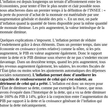
L’inflation est depuis longtemps un terrain d’affrontement entre les
économistes, pour tenter d’être le plus neutre et clair possible nous
nous attacherons dans un premier temps à la définition de l’INSEE : «
la perte du pouvoir d’achat de la monnaie est matérialisée par une
augmentation générale et durable des prix ». En un mot, on parle
d’inflation quand la quantité de biens disponible pour la même quantité
de monnaie diminue. Les prix augmentent, la valeur intrinsèque de la
monnaie diminue.
Quelques explications s’imposent. L’inflation permet de réduire
l’endettement grâce à deux éléments. Dans un premier temps, dans une
économie en croissance (certes relative) comme la nôtre, si les prix
augmentent, le PIB en valeur augmente également. Donc le rapport
entre la dette et le PIB diminue sous réserve de ne pas s’endetter encor
davantage. Dans un deuxième temps, quand les prix augmentent, tous
les revenus augmentent également, les salaires, les recettes fiscales de
l’État (plus ou moins selon les ajustements automatiques des dépenses
sociales notamment).
L’inflation permet donc d’améliorer les
capacités de remboursement de celui qui s’est endetté, au
détriment de celui qui a prêté.
L’inflation est donc un moyen pour
l’État de diminuer sa dette, comme par exemple la France, que nous
avons évoquée dans l’historique de la dette, qui a vu sa dette diminuer
de 160% du PIB à 14%, grâce à la conjonction entre l’augmentation du
PIB par rapport à la dette et la croissance générant de l’inflation qui
baisse la dette mécaniquement.