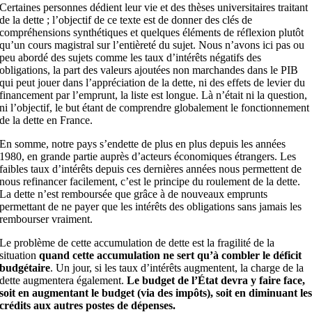
Certaines personnes dédient leur vie et des thèses universitaires traitant
de la dette ; l’objectif de ce texte est de donner des clés de
compréhensions synthétiques et quelques éléments de réflexion plutôt
qu’un cours magistral sur l’entièreté du sujet. Nous n’avons ici pas ou
peu abordé des sujets comme les taux d’intérêts négatifs des
obligations, la part des valeurs ajoutées non marchandes dans le PIB
qui peut jouer dans l’appréciation de la dette, ni des effets de levier du
financement par l’emprunt, la liste est longue. Là n’était ni la question,
ni l’objectif, le but étant de comprendre globalement le fonctionnement
de la dette en France.
En somme, notre pays s’endette de plus en plus depuis les années
1980, en grande partie auprès d’acteurs économiques étrangers. Les
faibles taux d’intérêts depuis ces dernières années nous permettent de
nous refinancer facilement, c’est le principe du roulement de la dette.
La dette n’est remboursée que grâce à de nouveaux emprunts
permettant de ne payer que les intérêts des obligations sans jamais les
rembourser vraiment.
Le problème de cette accumulation de dette est la fragilité de la
situation
quand cette accumulation ne sert qu’à combler le déficit
budgétaire
. Un jour, si les taux d’intérêts augmentent, la charge de la
dette augmentera également.
Le budget de l’État devra y faire face,
soit en augmentant le budget (via des impôts), soit en diminuant le
crédits aux autres postes de dépenses.