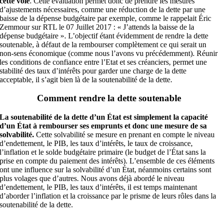
cette voie
. Cette évaluation permet donc de prendre les mesures
d’ajustements nécessaires, comme une réduction de la dette par une
baisse de la dépense budgétaire par exemple, comme le rappelait Éric
Zemmour sur RTL le 07 Juillet 2017 : « J’attends la baisse de la
dépense budgétaire ». L’objectif étant évidemment de rendre la dette
soutenable, à défaut de la rembourser complètement ce qui serait un
non-sens économique (comme nous l’avons vu précédemment). Réunir
les conditions de confiance entre l’Etat et ses créanciers, permet une
stabilité des taux d’intérêts pour garder une charge de la dette
acceptable, il s’agit bien là de la soutenabilité de la dette.
Comment rendre la dette soutenable
La soutenabilité de la dette d’un État est simplement la capacité
d’un État à rembourser ses emprunts et donc une mesure de sa
solvabilité.
Cette solvabilité se mesure en prenant en compte le niveau
d’endettement, le PIB, les taux d’intérêts, le taux de croissance,
l’inflation et le solde budgétaire primaire (le budget de l’État sans la
prise en compte du paiement des intérêts). L’ensemble de ces éléments
ont une influence sur la solvabilité d’un État, néanmoins certains sont
plus volages que d’autres. Nous avons déjà abordé le niveau
d’endettement, le PIB, les taux d’intérêts, il est temps maintenant
d’aborder l’inflation et la croissance par le prisme de leurs rôles dans la
soutenabilité de la dette.