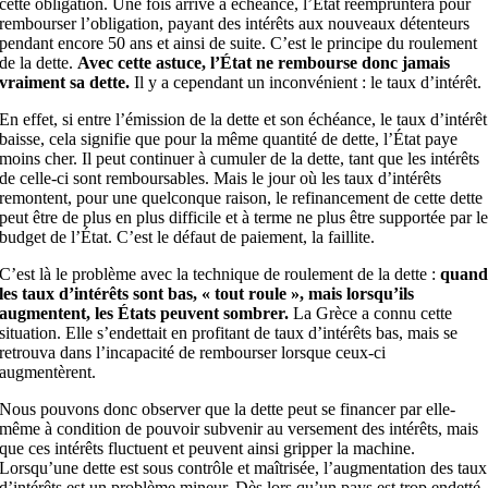
cette obligation. Une fois arrivé à échéance, l’État réempruntera pour
rembourser l’obligation, payant des intérêts aux nouveaux détenteurs
pendant encore 50 ans et ainsi de suite. C’est le principe du roulement
de la dette.
Avec cette astuce, l’État
ne rembourse donc jamais
vraiment sa dette.
Il y a cependant un inconvénient : le taux d’intérêt.
En effet, si entre l’émission de la dette et son échéance, le taux d’intérêt
baisse, cela signifie que pour la même quantité de dette, l’État paye
moins cher. Il peut continuer à cumuler de la dette, tant que les intérêts
de celle-ci sont remboursables. Mais le jour où les taux d’intérêts
remontent, pour une quelconque raison, le refinancement de cette dette
peut être de plus en plus difficile et à terme ne plus être supportée par l
budget de l’État. C’est le défaut de paiement, la faillite.
C’est là le problème avec la technique de roulement de la dette :
quan
les taux d’intérêts sont bas, « tout roule », mais lorsqu’ils
augmentent, les États peuvent sombrer.
La Grèce a connu cette
situation. Elle s’endettait en profitant de taux d’intérêts bas, mais se
retrouva dans l’incapacité de rembourser lorsque ceux-ci
augmentèrent.
Nous pouvons donc observer que la dette peut se financer par elle-
même à condition de pouvoir subvenir au versement des intérêts, mais
que ces intérêts fluctuent et peuvent ainsi gripper la machine.
Lorsqu’une dette est sous contrôle et maîtrisée, l’augmentation des taux
d’intérêts est un problème mineur. Dès lors qu’un pays est trop endetté