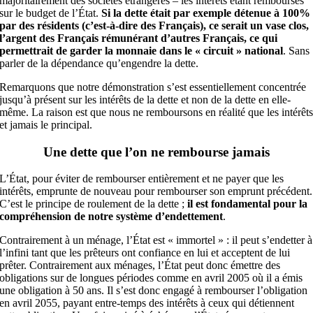
majoritairement des sociétés étrangères – les intérêts étant remboursés
sur le budget de l’État.
Si la dette était par exemple détenue à 100%
par des résidents (c’est-à-dire des Français), ce serait un vase clos,
l’argent des Français rémunérant d’autres Français, ce qui
permettrait de garder la monnaie dans le « circuit » national
. Sans
parler de la dépendance qu’engendre la dette.
Remarquons que notre démonstration s’est essentiellement concentrée
jusqu’à présent sur les intérêts de la dette et non de la dette en elle-
même. La raison est que nous ne remboursons en réalité que les intérêt
et jamais le principal.
Une dette que l’on ne rembourse jamais
L’État, pour éviter de rembourser entièrement et ne payer que les
intérêts, emprunte de nouveau pour rembourser son emprunt précédent.
C’est le principe de roulement de la dette ;
il est fondamental pour la
compréhension de notre système d’endettement
.
Contrairement à un ménage, l’État est « immortel » : il peut s’endetter à
l’infini tant que les prêteurs ont confiance en lui et acceptent de lui
prêter. Contrairement aux ménages, l’État peut donc émettre des
obligations sur de longues périodes comme en avril 2005 où il a émis
une obligation à 50 ans. Il s’est donc engagé à rembourser l’obligation
en avril 2055, payant entre-temps des intérêts à ceux qui détiennent