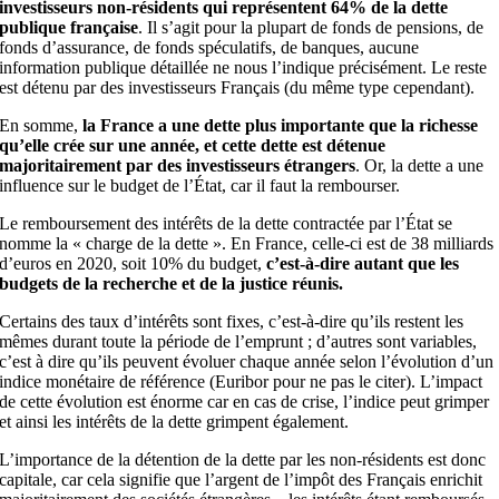
investisseurs non-résidents qui représentent 64% de la dette
publique française
. Il s’agit pour la plupart de fonds de pensions, de
fonds d’assurance, de fonds spéculatifs, de banques, aucune
information publique détaillée ne nous l’indique précisément. Le reste
est détenu par des investisseurs Français (du même type cependant).
En somme,
la France a une dette plus importante que la richesse
qu’elle crée sur une année, et cette dette est détenue
majoritairement par des investisseurs étrangers
. Or, la dette a une
influence sur le budget de l’État, car il faut la rembourser.
Le remboursement des intérêts de la dette contractée par l’État se
nomme la « charge de la dette ». En France, celle-ci est de 38 milliards
d’euros en 2020, soit 10% du budget,
c’est-à-dire autant que les
budgets de la recherche et de la justice réunis.
Certains des taux d’intérêts sont fixes, c’est-à-dire qu’ils restent les
mêmes durant toute la période de l’emprunt ; d’autres sont variables,
c’est à dire qu’ils peuvent évoluer chaque année selon l’évolution d’un
indice monétaire de référence (Euribor pour ne pas le citer). L’impact
de cette évolution est énorme car en cas de crise, l’indice peut grimper
et ainsi les intérêts de la dette grimpent également.
L’importance de la détention de la dette par les non-résidents est donc
capitale, car cela signifie que l’argent de l’impôt des Français enrichit