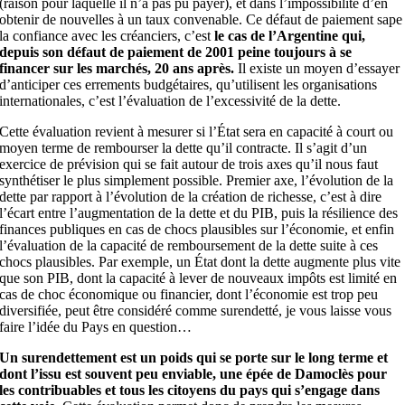
(raison pour laquelle il n’a pas pu payer), et dans l’impossibilité d’en
obtenir de nouvelles à un taux convenable. Ce défaut de paiement sape
la confiance avec les créanciers, c’est
le cas de l’Argentine qui,
depuis son défaut de paiement de 2001 peine toujours à se
financer sur les marchés, 20 ans après.
Il existe un moyen d’essayer
d’anticiper ces errements budgétaires, qu’utilisent les organisations
internationales, c’est l’évaluation de l’excessivité de la dette.
Cette évaluation revient à mesurer si l’État sera en capacité à court ou
moyen terme de rembourser la dette qu’il contracte. Il s’agit d’un
exercice de prévision qui se fait autour de trois axes qu’il nous faut
synthétiser le plus simplement possible. Premier axe, l’évolution de la
dette par rapport à l’évolution de la création de richesse, c’est à dire
l’écart entre l’augmentation de la dette et du PIB, puis la résilience des
finances publiques en cas de chocs plausibles sur l’économie, et enfin
l’évaluation de la capacité de remboursement de la dette suite à ces
chocs plausibles. Par exemple, un État dont la dette augmente plus vite
que son PIB, dont la capacité à lever de nouveaux impôts est limité en
cas de choc économique ou financier, dont l’économie est trop peu
diversifiée, peut être considéré comme surendetté, je vous laisse vous
faire l’idée du Pays en question…
Un surendettement est un poids qui se porte sur le long terme et
dont l’issu est souvent peu enviable, une épée de Damoclès pour
les contribuables et tous les citoyens du pays qui s’engage dans