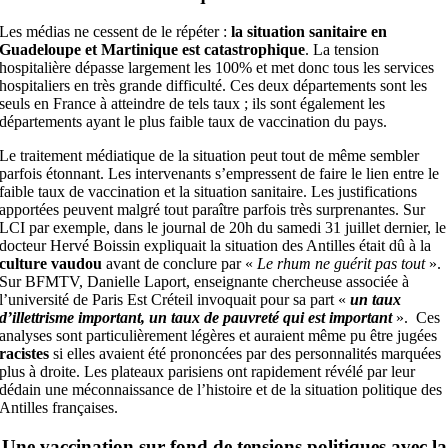
Les médias ne cessent de le répéter :
la situation sanitaire en
Guadeloupe et Martinique est catastrophique
. La tension
hospitalière dépasse largement les 100% et met donc tous les services
hospitaliers en très grande difficulté. Ces deux départements sont les
seuls en France à atteindre de tels taux ; ils sont également les
départements ayant le plus faible taux de vaccination du pays.
Le traitement médiatique de la situation peut tout de même sembler
parfois étonnant. Les intervenants s’empressent de faire le lien entre le
faible taux de vaccination et la situation sanitaire. Les justifications
apportées peuvent malgré tout paraître parfois très surprenantes. Sur
LCI par exemple, dans le journal de 20h du samedi 31 juillet dernier, le
docteur Hervé Boissin expliquait la situation des Antilles était dû à la
culture vaudou
avant de conclure par «
Le rhum ne guérit pas tout
».
Sur BFMTV, Danielle Laport, enseignante chercheuse associée à
l’université de Paris Est Créteil invoquait pour sa part «
un taux
d’illettrisme important, un taux de pauvreté qui est important
». Ces
analyses sont particulièrement légères et auraient même pu être jugées
racistes
si elles avaient été prononcées par des personnalités marquées
plus à droite. Les plateaux parisiens ont rapidement révélé par leur
dédain une méconnaissance de l’histoire et de la situation politique des
Antilles françaises.
Une vaccination sur fond de tensions politiques avec la