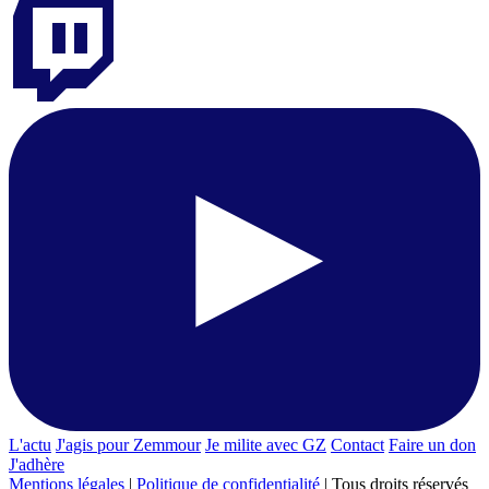
L'actu
J'agis pour Zemmour
Je milite avec GZ
Contact
Faire un don
J'adhère
Mentions légales
|
Politique de confidentialité
| Tous droits réservés