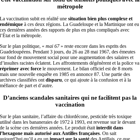
métropole
La vaccination subit en réalité une
situation bien plus complexe et
endémique
à ces deux régions. La Guadeloupe et la Martinique ont eu
ces dernières années des rapports de plus en plus compliqués avec
l’État et la métropole.
Sur le plan politique, «
mai 67
» reste encore dans les esprits des
Guadeloupéens. Pendant 3 jours, du 26 au 28 mai 1967, des émeutes
sur fond de mouvement social pour une augmentation des salaires et
d’insultes racistes éclatent. Les affrontements dégénèrent et la police va
réprimer avec force
le mouvement. Le bilan officiel est de 8 morts
mais une nouvelle enquête en 1985 en annonce 87. Une partie des
archives classifiées ont
disparu
, ce qui ajoute à la confusion et à la
méfiance de part et d’autre.
D’anciens scandales sanitaires qui ne facilitent pas la
vaccination
Sur le plan sanitaire, l’affaire du chlordécone, pesticide très toxique
utilisé dans les bananeraies de 1972 à 1993, est revenue sur le devant
de la scène ces dernières années. Le produit était
interdit dans
l’hexagone mais autorisé aux Antilles françaises
. On sait
aujourd’hui qu’il a eu un
impact sur la santé
des Antillais, ce que