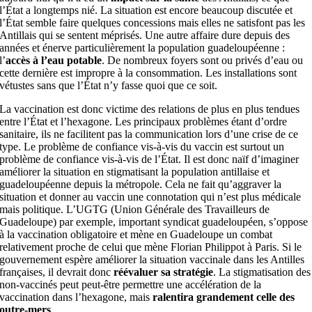
l’État a longtemps nié. La situation est encore beaucoup discutée et
l’État semble faire quelques concessions mais elles ne satisfont pas les
Antillais qui se sentent méprisés. Une autre affaire dure depuis des
années et énerve particulièrement la population guadeloupéenne :
l’
accès à l’eau potable
. De nombreux foyers sont ou privés d’eau ou
cette dernière est impropre à la consommation. Les installations sont
vétustes sans que l’État n’y fasse quoi que ce soit.
La vaccination est donc victime des relations de plus en plus tendues
entre l’État et l’hexagone. Les principaux problèmes étant d’ordre
sanitaire, ils ne facilitent pas la communication lors d’une crise de ce
type. Le problème de confiance vis-à-vis du vaccin est surtout un
problème de confiance vis-à-vis de l’État. Il est donc naïf d’imaginer
améliorer la situation en stigmatisant la population antillaise et
guadeloupéenne depuis la métropole. Cela ne fait qu’aggraver la
situation et donner au vaccin une connotation qui n’est plus médicale
mais politique. L’UGTG (Union Générale des Travailleurs de
Guadeloupe) par exemple, important syndicat guadeloupéen, s’oppose
à la vaccination obligatoire et mène en Guadeloupe un combat
relativement proche de celui que mène Florian Philippot à Paris. Si le
gouvernement espère améliorer la situation vaccinale dans les Antilles
françaises, il devrait donc
réévaluer sa stratégie
. La stigmatisation des
non-vaccinés peut peut-être permettre une accélération de la
vaccination dans l’hexagone, mais
ralentira grandement celle des
outre-mers
.