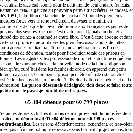
», et ainsi le glas était sonné pour le petit monde pénitentiaire français.
Partant de cela, la gauche au pouvoir a permis d’accélérer les choses, et
dès 1981, l’abolition de la peine de mort a été l’une des premières
mesures fortes vers le renouvellement du système punitif, en
contrepartie de laquelle il avait été promis aux Français des peines de
prisons plus sévères. Cela ne s’est évidemment jamais produit et la
dureté des peines a continué sa chute libre. C’est à cette époque et dans
ce terrain propice que sont nées les premières associations de luttes
anti-carcérales, militant tantôt pour une amélioration sans fin des
conditions de détention, tantôt pour l’abolition totale des prisons en
France. Les magistrats, les professeurs de droit et la doctrine en général
se sont alors amourachés de la nouvelle mode de la lutte anti-prison, si
bien qu’aujourd’hui dans les facultés de droit, on apprend aux petits
futurs magistrats Ô combien la prison peut être néfaste est doit être
évitée le plus possible au nom de l’individualisation des peines et de la
réinsertion.
La prison désormais dédaignée, doit donc se faire toute
petite dans le paysage punitif de notre pays.
65 384 détenus pour 60 799 places
Selon les derniers chiffres du mois de mai provenant du ministère de la
Justice,
on dénombrait 65 384 détenus pour 60 799 places
opérationnelles
. Les prisons débordent certes, cependant, ce trop-plein
n’est pas dû à une politique répressive sans borne du juge français, loin