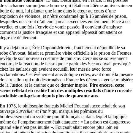
d’homicide volontaire
. 15 ans. Désormais, en France, il est possible
de s’acharner sur un jeune homme qui fêtait son 26ème anniversaire en
boite de nuit, lui planter une lame dans le cœur au cours d’une
explosion de violence, et n’être condamné qu’à 15 années de prison,
lesquelles ne seront d’ailleurs jamais exécutées entièrement. Face à ce
verdict, et une fois l’envie de vomir passée, il convient d’analyser
comment la justice française et son appareil répressif ont atteint ce
degré de délitement.
Il y a déjà un an, Éric Dupond-Moretti, fraîchement dépouillé de sa
robe d’avocat, faisait sa première visite officielle à la prison de Fresnes
revêtu de son nouveau costume de ministre. Certains se souviennent
encore de la réaction de liesse que le garde des Sceaux avait provoqué
chez les taulards qui avaient accueilli leur messie avec force
acclamations. Cet événement anecdotique certes, avait donné la mesure
de la relation qui unit désormais en France les détenus avec le ministère
de la Justice, et la crainte que ce dernier inspire.
Pire encore, cette
scène reflétait en réalité l’un des multiples résultats d’une croisade
socialiste anti-prison depuis plus de quarante ans
.
En 1975, le philosophe français Michel Foucault accouchait de son
ouvrage
Surveiller et Punir
qui marqua les prémices du
bouleversement du système punitif français et dans lequel la logique
même de l’emprisonnement était attaquée : « La prison est dangereuse
quand elle n’est pas inutile ». Foucault allait encore plus loin en
critiquant même le principe de punition : « il est peu glorieux de punir