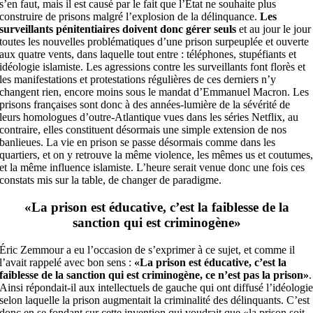
s’en faut, mais il est causé par le fait que l’Etat ne souhaite plus
construire de prisons malgré l’explosion de la délinquance.
Les
surveillants pénitentiaires doivent donc gérer seuls
et au jour le jour
toutes les nouvelles problématiques d’une prison surpeuplée et ouverte
aux quatre vents, dans laquelle tout entre : téléphones, stupéfiants et
idéologie islamiste. Les agressions contre les surveillants font florès et
les manifestations et protestations régulières de ces derniers n’y
changent rien, encore moins sous le mandat d’Emmanuel Macron. Les
prisons françaises sont donc à des années-lumière de la sévérité de
leurs homologues d’outre-Atlantique vues dans les séries Netflix, au
contraire, elles constituent désormais une simple extension de nos
banlieues. La vie en prison se passe désormais comme dans les
quartiers, et on y retrouve la même violence, les mêmes us et coutumes
et la même influence islamiste. L’heure serait venue donc une fois ces
constats mis sur la table, de changer de paradigme.
«La prison est éducative, c’est la faiblesse de la
sanction qui est criminogène
»
Éric Zemmour a eu l’occasion de s’exprimer à ce sujet, et comme il
l’avait rappelé avec bon sens :
«La prison est éducative, c’est la
faiblesse de la sanction qui est criminogène, ce n’est pas la prison»
.
Ainsi répondait-il aux intellectuels de gauche qui ont diffusé l’idéologi
selon laquelle la prison augmentait la criminalité des délinquants. C’est
donc en se fondant sur cette invention qui voudrait que «la prison soit