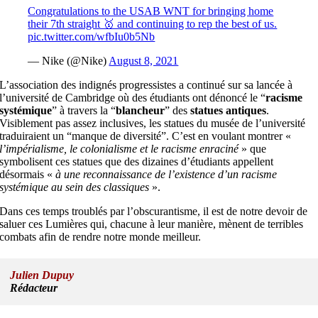
Congratulations to the USAB WNT for bringing home
their 7th straight 🥇 and continuing to rep the best of us.
pic.twitter.com/wfbIu0b5Nb
— Nike (@Nike)
August 8, 2021
L’association des indignés progressistes a continué sur sa lancée à
l’université de Cambridge où des étudiants ont dénoncé le “
racisme
systémique
” à travers la “
blancheur
” des
statues antiques
.
Visiblement pas assez inclusives, les statues du musée de l’université
traduiraient un “manque de diversité”. C’est en voulant montrer «
l’impérialisme, le colonialisme et le racisme enraciné
» que
symbolisent ces statues que des dizaines d’étudiants appellent
désormais «
à une reconnaissance de l’existence d’un racisme
systémique au sein des classiques
».
Dans ces temps troublés par l’obscurantisme, il est de notre devoir de
saluer ces Lumières qui, chacune à leur manière, mènent de terribles
combats afin de rendre notre monde meilleur.
Julien Dupuy
Rédacteur