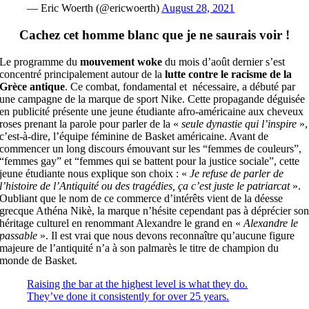
— Eric Woerth (@ericwoerth)
August 28, 2021
Cachez cet homme blanc que je ne saurais voir !
Le programme du
mouvement woke
du mois d’août dernier s’est
concentré principalement autour de la
lutte contre le racisme de la
Grèce antique
. Ce combat, fondamental et nécessaire, a débuté par
une campagne de la marque de sport Nike. Cette propagande déguisée
en publicité présente une jeune étudiante afro-américaine aux cheveux
roses prenant la parole pour parler de la «
seule dynastie qui l’inspire
»,
c’est-à-dire, l’équipe féminine de Basket américaine. Avant de
commencer un long discours émouvant sur les “femmes de couleurs”,
“femmes gay” et “femmes qui se battent pour la justice sociale”, cette
jeune étudiante nous explique son choix : «
Je refuse de parler de
l’histoire de l’Antiquité ou des tragédies, ça c’est juste le patriarcat
».
Oubliant que le nom de ce commerce d’intérêts vient de la déesse
grecque Athéna Nikè, la marque n’hésite cependant pas à déprécier so
héritage culturel en renommant Alexandre le grand en «
Alexandre le
passable
». Il est vrai que nous devons reconnaître qu’aucune figure
majeure de l’antiquité n’a à son palmarès le titre de champion du
monde de Basket.
Raising the bar at the highest level is what they do.
They’ve done it consistently for over 25 years.