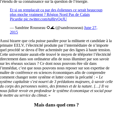
l’étendu de sa connaissance sur la question de l’énergie.
Et si on remplaçait ça par des éoliennes ce serait beaucoup
plus moche vraiment ? Région Nord Pas de Calais
Picardie
pic.twitter.com/tu8lrvQeJU
— Sandrine Rousseau 🌻🌊 (@sandrousseau)
June 27,
2015
Aussi bizarre que cela puisse paraître pour la militante et candidate à la
primaire EELV, l’électricité produite par l’intermédiaire de n’importe
quel procédé se devra d’être acheminée par des lignes à haute tension.
Cette universitaire aurait-elle trouvé le moyen de téléporter l’électricité
directement dans son ordinateur afin de nous illuminer par son savoir
sur les réseaux sociaux ? Ce dont nous pouvons être sûr dans
l’immédiat, c’est que nous pouvons nous reposer sur son expertise de
maître de conférence en sciences économiques
afin de comprendre
comment changer notre système et lutter contre la précarité : «
Le
système capitaliste s’est nourri de 3 prédations majeures, à savoir celle
du corps des personnes noires, des femmes et de la nature. […] Il va
nous falloir revoir en profondeur le système économique et social pour
le mettre au service du climat.
»
Mais dans quel cens ?