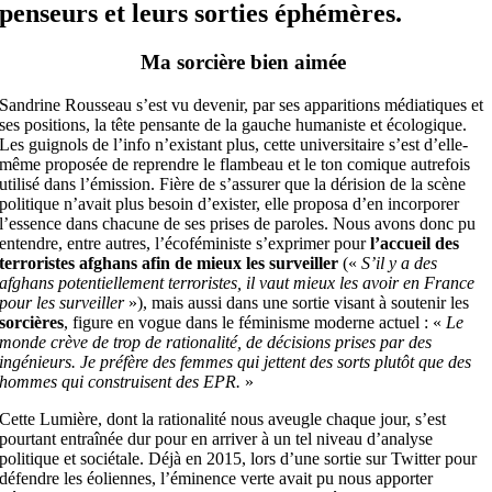
penseurs et leurs sorties éphémères.
Ma sorcière bien aimée
Sandrine Rousseau s’est vu devenir, par ses apparitions médiatiques et
ses positions, la tête pensante de la gauche humaniste et écologique.
Les guignols de l’info n’existant plus, cette universitaire s’est d’elle-
même proposée de reprendre le flambeau et le ton comique autrefois
utilisé dans l’émission. Fière de s’assurer que la dérision de la scène
politique n’avait plus besoin d’exister, elle proposa d’en incorporer
l’essence dans chacune de ses prises de paroles. Nous avons donc pu
entendre, entre autres, l’écoféministe s’exprimer pour
l’accueil des
terroristes afghans afin de mieux les surveiller
(«
S’il y a des
afghans potentiellement terroristes, il vaut mieux les avoir en France
pour les surveiller
»), mais aussi dans une sortie visant à soutenir les
sorcières
, figure en vogue dans le féminisme moderne actuel : «
Le
monde crève de trop de rationalité, de décisions prises par des
ingénieurs. Je préfère des femmes qui jettent des sorts plutôt que des
hommes qui construisent des EPR.
»
Cette Lumière, dont la rationalité nous aveugle chaque jour, s’est
pourtant entraînée dur pour en arriver à un tel niveau d’analyse
politique et sociétale. Déjà en 2015, lors d’une sortie sur Twitter pour
défendre les éoliennes, l’éminence verte avait pu nous apporter