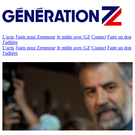
L'actu
J'agis pour Zemmour
Je milite avec GZ
Contact
Faire un don
J'adhère
L'actu
J'agis pour Zemmour
Je milite avec GZ
Contact
Faire un don
J'adhère