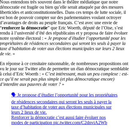
Nous entendons très souvent dans le théâtre médiatique que notre
démocratie est fragile ou bien qu’elle serait attaquée par des mesures
liberticides et anticonstitutionnelles. Dans ces temps de lutte sociale, il
est bon de pouvoir compter sur des parlementaires voulant octroyer
d’avantages de droits au peuple français. C’est avec une envie de
“
renforcer la démocratie
” que Eric Woerth, député de l’Oise, s’est
rendu à l’université d’été des républicains et y proposa de faire évoluer
notre système électoral : «
Je propose d’étudier l’opportunité pour les
propriétaires de résidences secondaires qui seront les seuls à payer la
taxe d’habitation de voter aux élections municipales sur leurs 2 lieux
de vie.
»
En réponse à ce censitaire raisonnable, de nombreuses propositions ont
vu le jour sur Twitter afin de permettre un élan démocratique semblable
à celui d’Eric Woerth : «
C’est intéressant, mais un peu complexe : est-
ce qu’il ne serait pas plus simple (et plus démocratique encore)
d’interdire aux pauvres de voter ?
»
🗣 Je propose d’étudier l’opportunité pour les propriétaires
de résidences secondaires qui seront les seuls à payer la
taxe d’habitation de voter aux élections municipales sur
leurs 2 lieux de vie.
Renforcer la démocratie c’est aussi faire évoluer nos
modes de participation
pic.twitter.com/C2dnviA2Wb