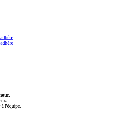
'adhère
'adhère
mour.
eux.
 à l'équipe.